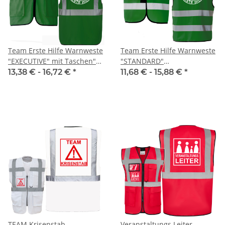
Team Erste Hilfe Warnweste
Team Erste Hilfe Warnweste
"EXECUTIVE" mit Taschen"
"STANDARD"
Geschlechtsneutral
Geschlechtsneutral
13,38 € -
16,72 €
*
11,68 € -
15,88 €
*
Piktogramm S-5XL
Piktogramm S-5XL
TEAM Krisenstab
Veranstaltungs Leiter