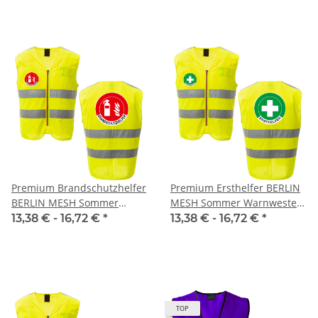
Reißverschluss und ID
Fenster
Premium Brandschutzhelfer
Premium Ersthelfer BERLIN
BERLIN MESH Sommer
MESH Sommer Warnweste
Warnweste Hannover aus
aus Meshgewebe mit
13,38 € -
16,72 €
*
13,38 € -
16,72 €
*
Meshgewebe mit
Reißverschluss und ID
Reißverschluss und ID
Fenster
Fenster
TOP