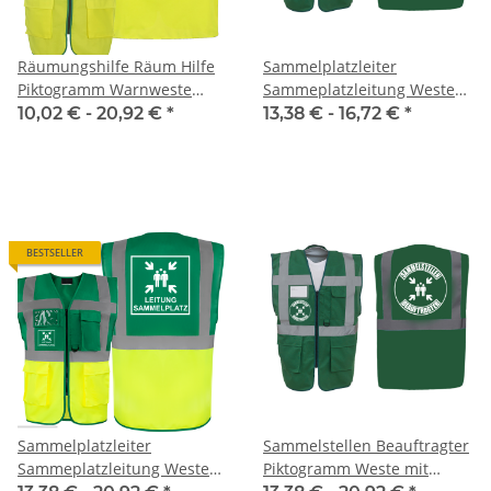
Räumungshilfe Räum Hilfe
Sammelplatzleiter
Piktogramm Warnweste
Sammeplatzleitung Weste
grün/gelb auch mit vielen
grün mit vielen Taschen S-
10,02 € -
20,92 €
*
13,38 € -
16,72 €
*
Taschen S-3XL
3XL
BESTSELLER
Sammelplatzleiter
Sammelstellen Beauftragter
Sammeplatzleitung Weste
Piktogramm Weste mit