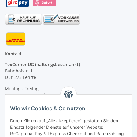
Kontakt
TexCorner UG (haftungsbeschränkt)
Bahnhofstr. 1
D-31275 Lehrte
Montag - Freitag
von 09:00 - 13:00 Uhr
telefonisch erreichbar
Wie wir Cookies & Co nutzen
Tel: +49 (0) 5132 8230689
Fax: +49 (0) 5132 8230693
Durch Klicken auf „Alle akzeptieren“ gestatten Sie den
E-Mail:
mail@signalweste.net
Einsatz folgender Dienste auf unserer Website:
ReCaptcha, PayPal Express Checkout und Ratenzahlung.