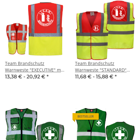
Team Brandschutz
Team Brandschutz
Warnweste "EXECUTIVE" mit
Warnweste "STANDARD"
Taschen"
Geschlechtsneutral
13,38 € -
20,92 €
*
11,68 € -
15,88 €
*
Geschlechtsneutral
Piktogramm S-3XL
Piktogramm S-3XL
BESTSELLER