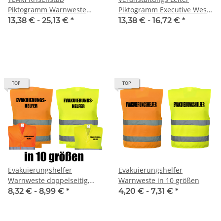
Piktogramm Warnweste
Piktogramm Executive Weste
weiß / rot mit vielen
mit vielen Taschen S-3XL
13,38 € -
25,13 €
*
13,38 € -
16,72 €
*
Taschen S-3XL "TEAM Linie"
TOP
TOP
Evakuierungshelfer
Evakuierungshelfer
Warnweste doppelseitig,
Warnweste in 10 größen
doppelzeilig in 10 größen
8,32 € -
8,99 €
*
4,20 € -
7,31 €
*