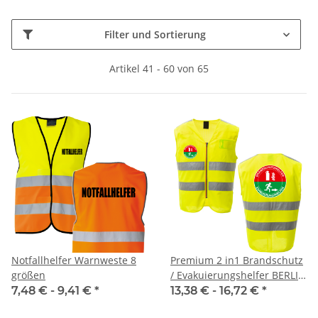
Filter und Sortierung
Artikel 41 - 60 von 65
Notfallhelfer Warnweste 8
Premium 2 in1 Brandschutz
größen
/ Evakuierungshelfer BERLIN
MESH Sommer Warnweste
7,48 € -
9,41 €
*
13,38 € -
16,72 €
*
aus Meshgewebe mit