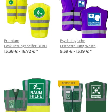
Premium
Psychologische
Evakuierungshelfer BERLIN
Erstbetreuung Weste
MESH Sommer Warnweste
Funktionsweste M-5XL
13,38 € -
16,72 €
*
9,39 € -
13,19 €
*
aus Meshgewebe mit
Reißverschluss und ID
Fenster
BESTSELLER