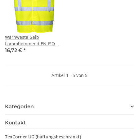
Warnweste Gelb
flammhemmend EN ISO
20471 Class 2 Norm EN
16,72 €
*
14116 120g/m²
Artikel 1 - 5 von 5
Kategorien
Kontakt
TexCorner UG (haftungsbeschränkt)