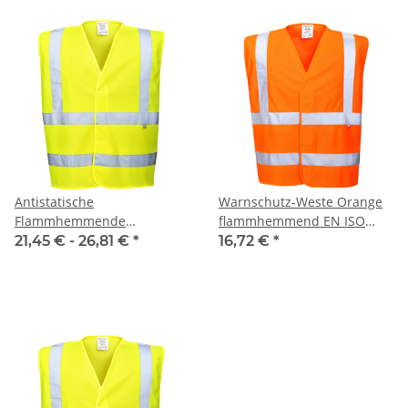
Antistatische
Warnschutz-Weste Orange
Flammhemmende
flammhemmend EN ISO
Warnweste Gelb EN ISO
20471 Class 2 Norm
21,45 € -
26,81 €
*
16,72 €
*
14116 / EN 20471 / EN 1149
EN14116 120g/m²