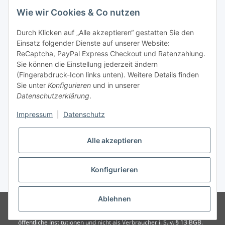
Wie wir Cookies & Co nutzen
Tel: +49 (0) 5132 8230689
Fax: +49 (0) 5132 8230693
Durch Klicken auf „Alle akzeptieren“ gestatten Sie den
E-Mail:
mail@signalweste.net
Einsatz folgender Dienste auf unserer Website:
ReCaptcha, PayPal Express Checkout und Ratenzahlung.
Sie können die Einstellung jederzeit ändern
(Fingerabdruck-Icon links unten). Weitere Details finden
Sie unter
Konfigurieren
und in unserer
Datenschutzerklärung
.
Impressum
|
Datenschutz
Alle akzeptieren
Konfigurieren
* Alle Preise zzgl. gesetzlicher USt., zzgl.
Versand
Ablehnen
© Signalweste.net - TexCorner UG (haftungsbeschränkt) Ein Verkauf
erfolgt nur an Unternehmer, Gewerbebetreibende, Freiberuflicher,
öffentliche Institutionen und nicht als Verbraucher i. S. v. § 13 BGB.