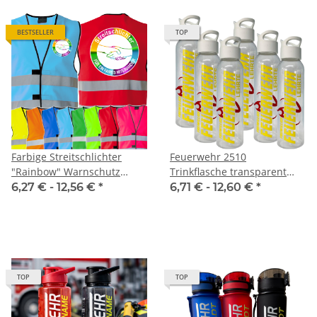
BESTSELLER
TOP
Farbige Streitschlichter
Feuerwehr 2510
"Rainbow" Warnschutz
Trinkflasche transparent
Weste Für ein faires
650ml inkl. Wunschnamen
6,27 € -
12,56 €
*
6,71 € -
12,60 €
*
Miteinander
TOP
TOP