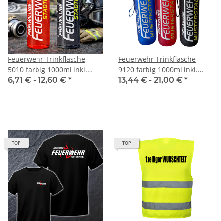
Feuerwehr Trinkflasche
Feuerwehr Trinkflasche
5010 farbig 1000ml inkl.
9120 farbig 1000ml inkl.
Wunschnamen
Wunschnamen
6,71 € -
12,60 €
*
13,44 € -
21,00 €
*
TOP
TOP