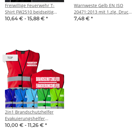
Freiwillige Feuerwehr T-
Warnweste Gelb EN ISO
Shirt FW2510 beidseitig
20471:2013 mit 1.zlg. Druck
Wunschstadt -
Rücken
10,64 € -
15,88 €
*
7,48 €
*
Wunschname
TOP
2in1 Brandschutzhelfer
Evakuierungshelfer
Warnweste Sonderfarbe in 7
10,00 € -
11,26 €
*
größen