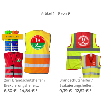
Artikel 1 - 9 von 9
BESTSELLER
2in1 Brandschutzhelfer /
Brandschutzhelfer /
Evakuierungshelfer
Evakuierungshelfer
Standard Warnweste Serie
Piktogramm Weste rot/gelb
6,50 € -
14,84 €
*
9,39 € -
12,52 €
*
BERLIN
S-3XL