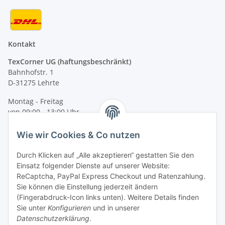
Kontakt
TexCorner UG (haftungsbeschränkt)
Bahnhofstr. 1
D-31275 Lehrte
Montag - Freitag
von 09:00 - 13:00 Uhr
telefonisch erreichbar
Wie wir Cookies & Co nutzen
Tel: +49 (0) 5132 8230689
Fax: +49 (0) 5132 8230693
Durch Klicken auf „Alle akzeptieren“ gestatten Sie den
E-Mail:
mail@signalweste.net
Einsatz folgender Dienste auf unserer Website:
ReCaptcha, PayPal Express Checkout und Ratenzahlung.
Sie können die Einstellung jederzeit ändern
(Fingerabdruck-Icon links unten). Weitere Details finden
Sie unter
Konfigurieren
und in unserer
Datenschutzerklärung
.