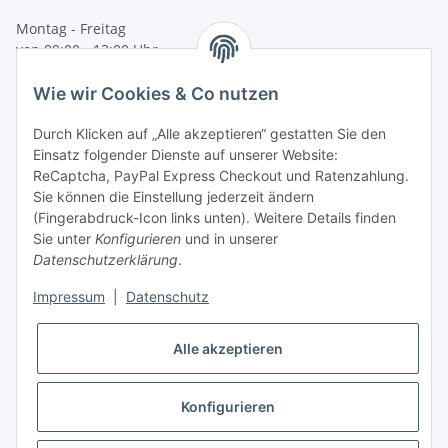
Montag - Freitag
von 09:00 - 13:00 Uhr
telefonisch erreichbar
Wie wir Cookies & Co nutzen
Tel: +49 (0) 5132 8230689
Fax: +49 (0) 5132 8230693
Durch Klicken auf „Alle akzeptieren“ gestatten Sie den
E-Mail:
mail@signalweste.net
Einsatz folgender Dienste auf unserer Website:
ReCaptcha, PayPal Express Checkout und Ratenzahlung.
Sie können die Einstellung jederzeit ändern
(Fingerabdruck-Icon links unten). Weitere Details finden
Sie unter
Konfigurieren
und in unserer
Datenschutzerklärung
.
Impressum
|
Datenschutz
Alle akzeptieren
Konfigurieren
* Alle Preise zzgl. gesetzlicher USt., zzgl.
Versand