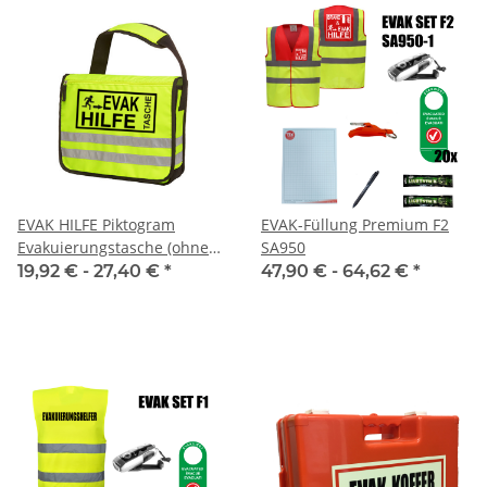
EVAK HILFE Piktogram
EVAK-Füllung Premium F2
Evakuierungstasche (ohne
SA950
Inhalt)
19,92 € -
27,40 €
*
47,90 € -
64,62 €
*