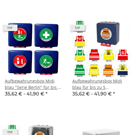
TOP
TOP
Aufbewahrungsbox Midi
Aufbewahrungsbox Midi
blau "Serie Berlin" für bis zu
blau für bis zu 5
5 Warnwesten
Warnwesten
35,62 € -
41,90 €
*
35,62 € -
41,90 €
*
TOP