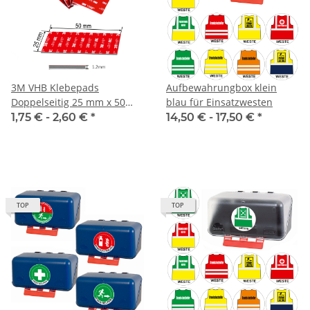
3M VHB Klebepads
Aufbewahrungbox klein
Doppelseitig 25 mm x 50
blau für Einsatzwesten
mm zur Befestigung von
1,75 € -
2,60 €
*
14,50 € -
17,50 €
*
Aufbewahrungsboxen
TOP
TOP