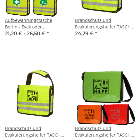
Aufbewahrungstasche
Brandschutz und
Berlin - Evak oder
Evakuierungshelfer TASCHE
Brandschutztasche (ohne
(ohne Inhalt)
21,20 € -
26,50 €
*
24,29 €
*
Inhalt)
Brandschutz und
Brandschutz und
Evakuierungshelfer TASCHE
Evakuierungshelfer TASCHE