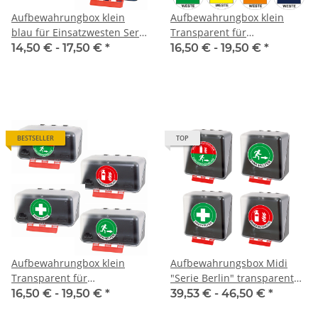
Aufbewahrungbox klein
Aufbewahrungbox klein
blau für Einsatzwesten Serie
Transparent für
Berlin
Einsatzwesten
14,50 € -
17,50 €
*
16,50 € -
19,50 €
*
BESTSELLER
TOP
Aufbewahrungbox klein
Aufbewahrungsbox Midi
Transparent für
"Serie Berlin" transparent
Einsatzwesten Serie BERLIN
für bis zu 5 Warnwesten
16,50 € -
19,50 €
*
39,53 € -
46,50 €
*