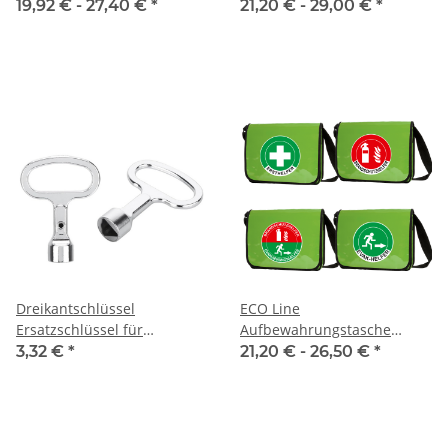
BRAND&EVAK Piktogram
ECO Bag BRAND&EVAK
19,92 € -
27,40 €
*
21,20 € -
29,00 €
*
(ohne Inhalt)
Piktogram (ohne Inhalt)
Dreikantschlüssel
ECO Line
Ersatzschlüssel für
Aufbewahrungstasche
Outdoorbox
Berlin Evak oder
3,32 €
*
21,20 € -
26,50 €
*
Brandschutztasche (ohne
Inhalt)