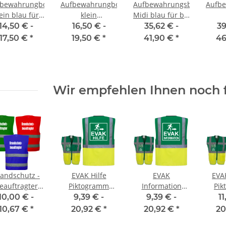
fbewahrungbox
Aufbewahrungbox
Aufbewahrungsbox
Aufb
ein blau für
klein
Midi blau für bis
nsatzwesten
Transparent für
zu 5
trans
14,50 € -
16,50 € -
35,62 € -
39
Einsatzwesten
Warnwesten
b
17,50 €
*
19,50 €
*
41,90 €
*
46
War
Wir empfehlen Ihnen noch 
andschutz -
EVAK Hilfe
EVAK
EVA
eauftragter
Piktogramm
Information
Pik
Warnweste
Warnweste
Piktogramm
Wa
10,00 € -
9,39 € -
9,39 € -
11
nderfarbe in
grün/gelb mit
Warnweste
grün
10,67 €
*
20,92 €
*
20,92 €
*
20
größen und 3
vielen Taschen
grün/gelb mit
viel