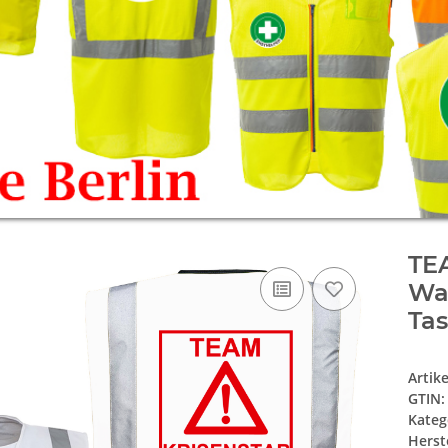
TE
War
Tas
Artik
GTIN:
Kateg
Herste