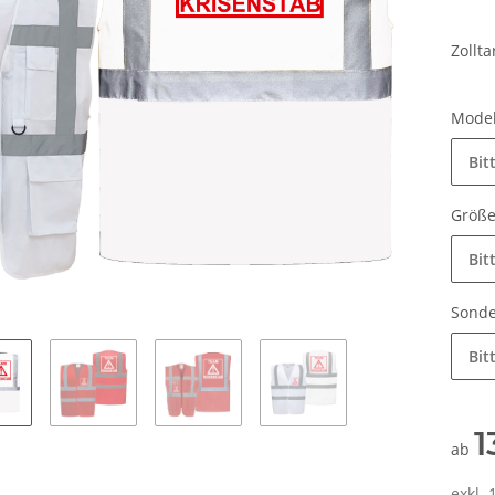
Zollt
Mode
Bit
Größ
Bit
Sonde
Bit
1
ab