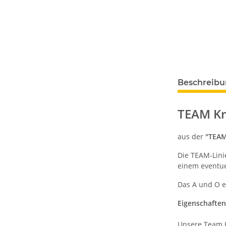
Beschreib
TEAM Kr
aus der
"TEAM
Die TEAM-Linie
einem eventue
Das A und O e
Eigenschaften
Unsere Team K