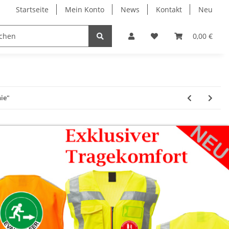
Startseite
Mein Konto
News
Kontakt
Neu
ruck
Evakuierung
Individual Druck
0,00 €
Profi 
ie"