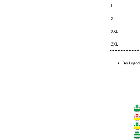
L
XL
XXL
3XL
Bei Logod