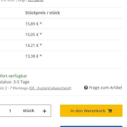
19% USt. , zzgl.
Versand
Stückpreis / stück
15,89 €
*
15,05 €
*
14,21 €
*
13,38 €
*
fort verfügbar
status: 3-5 Tage
Frage zum Artikel
eit:
2 - 7 Werktage
(DE - Ausland abweichend)
stück
In den Warenkorb