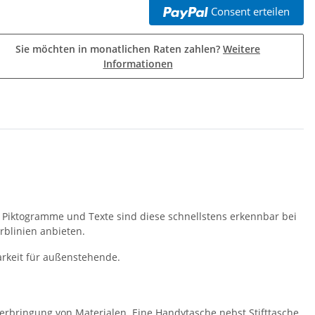
Consent erteilen
Sie möchten in monatlichen Raten zahlen?
Weitere
Informationen
die Piktogramme und Texte sind diese schnellstens erkennbar bei
blinien anbieten.
arkeit für außenstehende.
erbringung von Materialen. Eine Handytasche nebst Stifttasche.