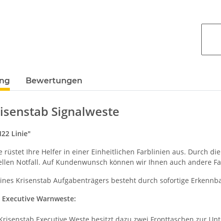
ung
Bewertungen
isenstab Signalweste
22 Linie"
 rüstet Ihre Helfer in einer Einheitlichen Farblinien aus. Durch 
llen Notfall. Auf Kundenwunsch können wir Ihnen auch andere Far
ines Krisenstab Aufgabenträgers besteht durch sofortige Erkennb
 Executive Warnweste:
risenstab Executive Weste besitzt dazu zwei Fronttaschen zur Unt