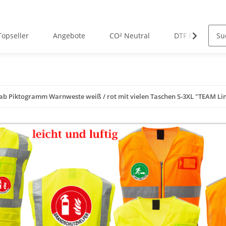
Topseller
Angebote
CO² Neutral
DTF Premium D
ab Piktogramm Warnweste weiß / rot mit vielen Taschen S-3XL "TEAM Lin