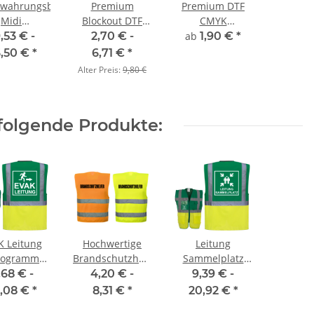
ewahrungsbox
Premium
Premium DTF
Midi
Blockout DTF
CMYK
parent für
Digitaldruck
Digitaldruck
,53 € -
2,70 € -
ab
1,90 €
*
is zu 5
CMYK
,50 €
*
6,71 €
*
nwesten
Alter Preis:
9,80 €
folgende Produkte:
K Leitung
Hochwertige
Leitung
togramm
Brandschutzhelfer
Sammelplatz
rnweste
Warnweste in 10
Piktogramm
,68 € -
4,20 € -
9,39 € -
/gelb mit
größen
Warnweste
,08 €
*
8,31 €
*
20,92 €
*
en Taschen
grün/gelb mit