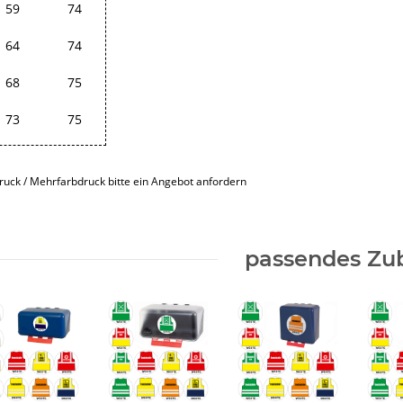
59
74
64
74
68
75
73
75
ruck / Mehrfarbdruck bitte ein Angebot anfordern
passendes Zu