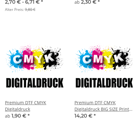
100x100 mm
2,70 € -
6,71 €
*
ab
2,30 €
*
Alter Preis:
9,80 €
Premium DTF CMYK
Premium DTF CMYK
Digitaldruck
Digitaldruck BIG SIZE Print
bis 400x400 mm
ab
1,90 €
*
14,20 €
*