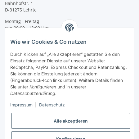
Bahnhofstr. 1
D-31275 Lehrte
Montag - Freitag
von 09:00 - 13:00 Uhr
telefonisch erreichbar
Wie wir Cookies & Co nutzen
Tel: +49 (0) 5132 8230689
Fax: +49 (0) 5132 8230693
Durch Klicken auf „Alle akzeptieren“ gestatten Sie den
E-Mail:
mail@signalweste.net
Einsatz folgender Dienste auf unserer Website:
ReCaptcha, PayPal Express Checkout und Ratenzahlung.
Sie können die Einstellung jederzeit ändern
(Fingerabdruck-Icon links unten). Weitere Details finden
Sie unter
Konfigurieren
und in unserer
Datenschutzerklärung
.
Impressum
|
Datenschutz
Alle akzeptieren
Konfigurieren