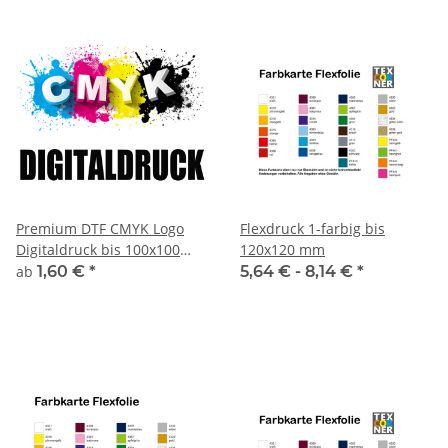
Premium DTF CMYK Logo
Flexdruck 1-farbig bis
Digitaldruck bis 100x100
120x120 mm
mm
ab
1,60 €
*
5,64 € -
8,14 €
*