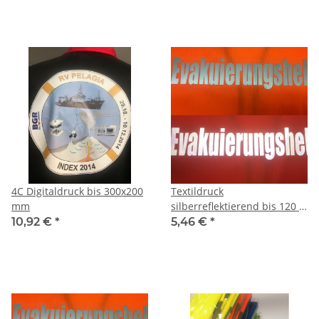
4C Digitaldruck bis 300x200
Textildruck
mm
silberreflektierend bis 120 x
120 mm
10,92 €
*
5,46 €
*