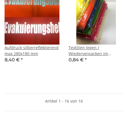
Aufdruck silberreflektierend
Textilien legen /
max 280x180 mm
Wiederverpacken im
Polybeutel
8,40 €
*
0,84 €
*
Artikel 1 - 16 von 16