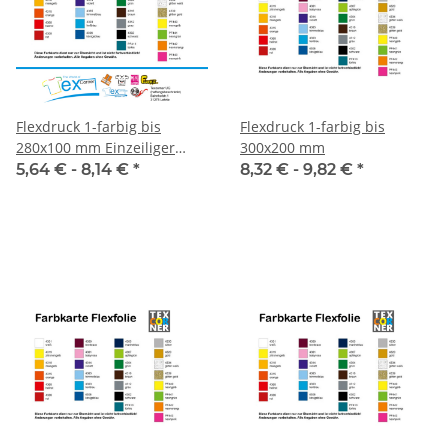
Flexdruck 1-farbig bis
Flexdruck 1-farbig bis
280x100 mm Einzeiliger
300x200 mm
Druck
5,64 € -
8,14 €
*
8,32 € -
9,82 €
*