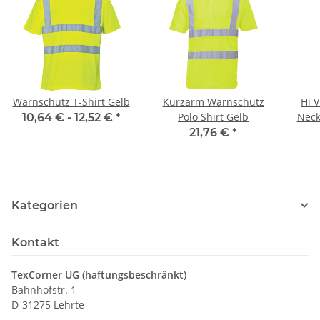
Warnschutz T-Shirt Gelb
Kurzarm Warnschutz
Hi V
Polo Shirt Gelb
Neck
10,64 € -
12,52 €
*
21,76 €
*
Kategorien
Kontakt
TexCorner UG (haftungsbeschränkt)
Bahnhofstr. 1
D-31275 Lehrte