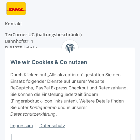
Kontakt
TexCorner UG (haftungsbeschränkt)
Bahnhofstr. 1
D-31275 Lehrte
Montag - Freitag
Wie wir Cookies & Co nutzen
von 09:00 - 13:00 Uhr
telefonisch erreichbar
Durch Klicken auf „Alle akzeptieren“ gestatten Sie den
Einsatz folgender Dienste auf unserer Website:
Tel: +49 (0) 5132 8230689
ReCaptcha, PayPal Express Checkout und Ratenzahlung.
Fax: +49 (0) 5132 8230693
Sie können die Einstellung jederzeit ändern
E-Mail:
mail@signalweste.net
(Fingerabdruck-Icon links unten). Weitere Details finden
Sie unter
Konfigurieren
und in unserer
Datenschutzerklärung
.
Impressum
|
Datenschutz