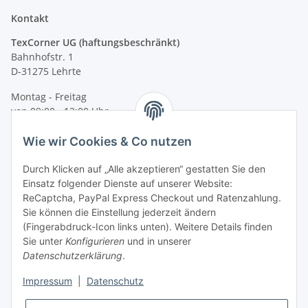
Kontakt
TexCorner UG (haftungsbeschränkt)
Bahnhofstr. 1
D-31275 Lehrte
Montag - Freitag
von 09:00 - 13:00 Uhr
telefonisch erreichbar
Wie wir Cookies & Co nutzen
Tel: +49 (0) 5132 8230689
Fax: +49 (0) 5132 8230693
Durch Klicken auf „Alle akzeptieren“ gestatten Sie den
E-Mail:
mail@signalweste.net
Einsatz folgender Dienste auf unserer Website:
ReCaptcha, PayPal Express Checkout und Ratenzahlung.
Sie können die Einstellung jederzeit ändern
(Fingerabdruck-Icon links unten). Weitere Details finden
Sie unter
Konfigurieren
und in unserer
Datenschutzerklärung
.
Impressum
|
Datenschutz