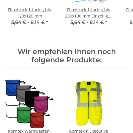
Flexdruck 1-farbig bis
Flexdruck 1-farbig bis
Fle
120x120 mm
280x100 mm Einzeiliger
Druck
5,64 € -
8,14 €
*
5,64 € -
8,14 €
*
8
Wir empfehlen Ihnen noch
folgende Produkte:
Korntex Warnwesten-
Korntex® Executive