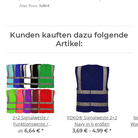
Alter Preis:
9,80 €
Kunden kauften dazu folgende
Artikel:
2+2 Signalweste /
YOKO® Signalweste 2+2
N
Funktionsweste /
Navy in 6 größen
War
Warnweste 2+2 inkl
ab
6,64 €
*
3,69 € -
4,99 €
*
Druck