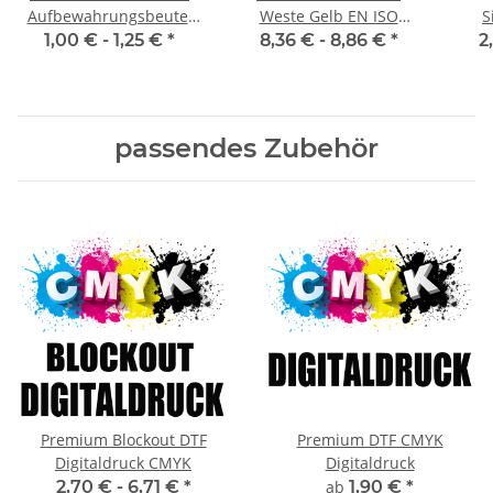
Aufbewahrungsbeutel
Weste Gelb EN ISO
S
farbig
20471:2013 in 10 Größen
War
1,00 € -
1,25 €
*
8,36 € -
8,86 €
*
2
passendes Zubehör
Premium Blockout DTF
Premium DTF CMYK
Digitaldruck CMYK
Digitaldruck
2,70 € -
6,71 €
*
ab
1,90 €
*