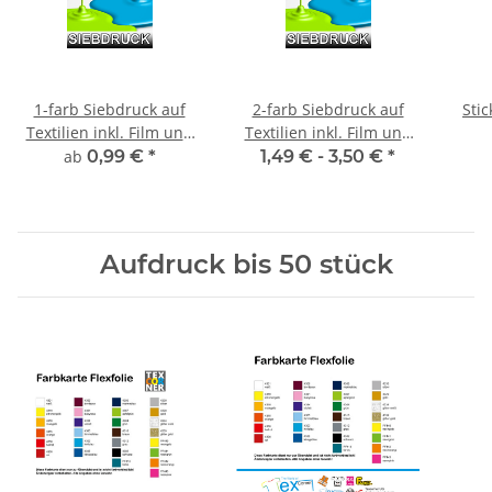
1-farb Siebdruck auf
2-farb Siebdruck auf
Stic
Textilien inkl. Film und
Textilien inkl. Film und
Sieberstellung
Sieberstellung
ab
0,99 €
*
1,49 € -
3,50 €
*
Aufdruck bis 50 stück