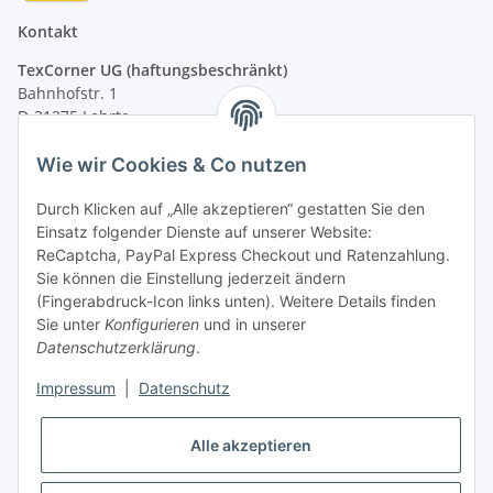
Kontakt
TexCorner UG (haftungsbeschränkt)
Bahnhofstr. 1
D-31275 Lehrte
Montag - Freitag
Wie wir Cookies & Co nutzen
von 09:00 - 13:00 Uhr
telefonisch erreichbar
Durch Klicken auf „Alle akzeptieren“ gestatten Sie den
Einsatz folgender Dienste auf unserer Website:
Tel: +49 (0) 5132 8230689
ReCaptcha, PayPal Express Checkout und Ratenzahlung.
Fax: +49 (0) 5132 8230693
Sie können die Einstellung jederzeit ändern
E-Mail:
mail@signalweste.net
(Fingerabdruck-Icon links unten). Weitere Details finden
Sie unter
Konfigurieren
und in unserer
Datenschutzerklärung
.
Impressum
|
Datenschutz
Alle akzeptieren