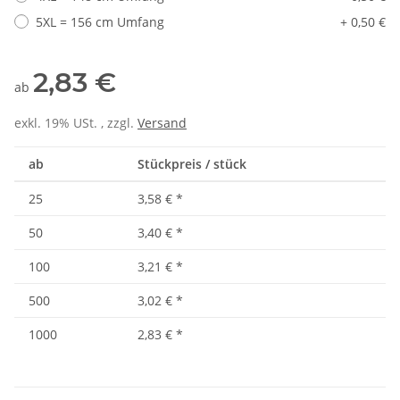
5XL = 156 cm Umfang
+ 0,50 €
2,83 €
ab
exkl. 19% USt. , zzgl.
Versand
ab
Stückpreis / stück
25
3,58 €
*
50
3,40 €
*
100
3,21 €
*
500
3,02 €
*
1000
2,83 €
*