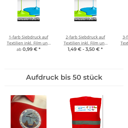
1-farb Siebdruck auf
2-farb Siebdruck auf
3-
Textilien inkl. Film und
Textilien inkl. Film und
Text
Sieberstellung
Sieberstellung
ab
0,99 €
*
1,49 € -
3,50 €
*
Aufdruck bis 50 stück