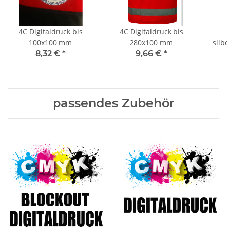
4C Digitaldruck bis
4C Digitaldruck bis
100x100 mm
280x100 mm
silb
8,32 €
*
9,66 €
*
passendes Zubehör