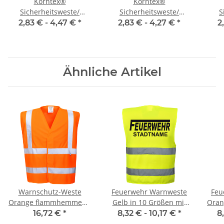
Korntex®
Korntex®
Sicherheitsweste/
Sicherheitsweste/
S
Warnweste rot größe S-
Warnweste violett größe
Wa
2,83 € -
4,47 €
*
2,83 € -
4,27 €
*
2
7XL
S-5XL
Ähnliche Artikel
Warnschutz-Weste
Feuerwehr Warnweste
Feu
Orange flammhemmend
Gelb in 10 Größen mit
Oran
EN ISO 20471 Class 2
Stadtnamen
16,72 €
*
8,32 € -
10,17 €
*
8
Norm EN14116 120g/m²