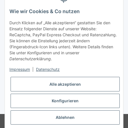
telefonisch erreichbar
Wie wir Cookies & Co nutzen
Tel: +49 (0) 5132 8230689
Fax: +49 (0) 5132 8230693
Durch Klicken auf „Alle akzeptieren“ gestatten Sie den
E-Mail:
mail@signalweste.net
Einsatz folgender Dienste auf unserer Website:
ReCaptcha, PayPal Express Checkout und Ratenzahlung.
Sie können die Einstellung jederzeit ändern
(Fingerabdruck-Icon links unten). Weitere Details finden
Sie unter
Konfigurieren
und in unserer
Datenschutzerklärung
.
Impressum
|
Datenschutz
Alle akzeptieren
Konfigurieren
* Alle Preise zzgl. gesetzlicher USt., zzgl.
Versand
Ablehnen
© Signalweste.net - TexCorner UG (haftungsbeschränkt) Ein Verkauf
erfolgt nur an Unternehmer, Gewerbebetreibende, Freiberuflicher,