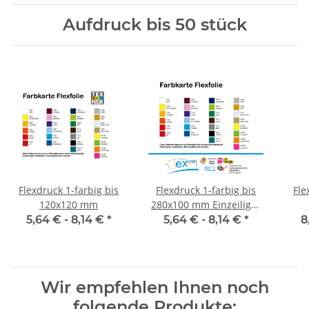
Aufdruck bis 50 stück
Flexdruck 1-farbig bis
Flexdruck 1-farbig bis
Fle
120x120 mm
280x100 mm Einzeiliger
Druck
5,64 € -
8,14 €
*
5,64 € -
8,14 €
*
8
Wir empfehlen Ihnen noch
folgende Produkte: