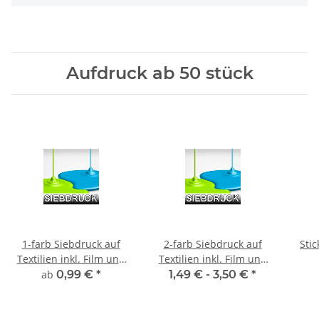
Aufdruck ab 50 stück
1-farb Siebdruck auf
2-farb Siebdruck auf
Stic
Textilien inkl. Film und
Textilien inkl. Film und
Sieberstellung
Sieberstellung
ab
0,99 €
*
1,49 € -
3,50 €
*