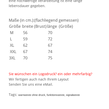
eine hochwertige Verarbeitung ist eine lange
lebensdauer gegeben.
Maße (in cm.):(flachliegend gemessen)
Größe
breite (Brust)
länge (Größe)
M
56
70
L
59
72
XL
62
67
XXL
67
74
3XL
70
75
Sie wünschen ein Logodruck? ein oder mehrfarbig?
Wir fertigen auch nach Ihrem Layout
Senden Sie uns eine eMail.
Tags:
warnweste ohne druck, funktionsweste, signalweste