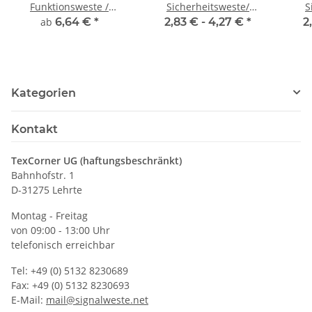
Funktionsweste /
Sicherheitsweste/
S
Warnweste 2+2 inkl
Warnweste violett größe
War
ab
6,64 €
*
2,83 € -
4,27 €
*
2
Druck
S-5XL
G
Kategorien
Kontakt
TexCorner UG (haftungsbeschränkt)
Bahnhofstr. 1
D-31275 Lehrte
Montag - Freitag
von 09:00 - 13:00 Uhr
telefonisch erreichbar
Tel: +49 (0) 5132 8230689
Fax: +49 (0) 5132 8230693
E-Mail:
mail@signalweste.net