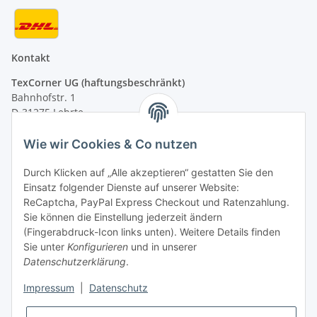
Kontakt
TexCorner UG (haftungsbeschränkt)
Bahnhofstr. 1
D-31275 Lehrte
Montag - Freitag
Wie wir Cookies & Co nutzen
von 09:00 - 13:00 Uhr
telefonisch erreichbar
Durch Klicken auf „Alle akzeptieren“ gestatten Sie den
Einsatz folgender Dienste auf unserer Website:
Tel: +49 (0) 5132 8230689
ReCaptcha, PayPal Express Checkout und Ratenzahlung.
Fax: +49 (0) 5132 8230693
Sie können die Einstellung jederzeit ändern
E-Mail:
mail@signalweste.net
(Fingerabdruck-Icon links unten). Weitere Details finden
Sie unter
Konfigurieren
und in unserer
Datenschutzerklärung
.
Impressum
|
Datenschutz