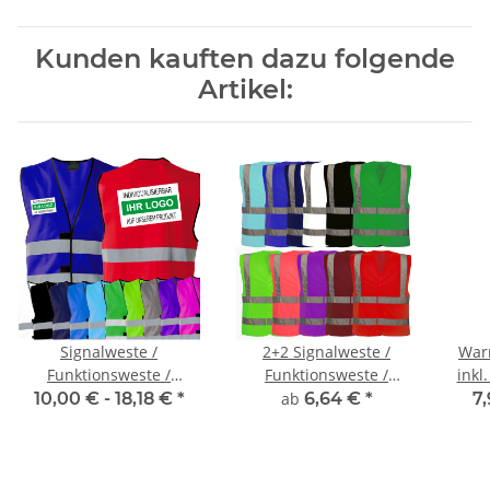
Kunden kauften dazu folgende
Artikel:
Signalweste /
2+2 Signalweste /
War
Funktionsweste /
Funktionsweste /
inkl
Warnweste Standard
Warnweste 2+2 inkl
10,00 € -
18,18 €
*
ab
6,64 €
*
7,
inkl Druck
Druck