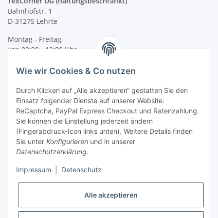
TexCorner UG (haftungsbeschränkt)
Bahnhofstr. 1
D-31275 Lehrte
Montag - Freitag
von 09:00 - 13:00 Uhr
telefonisch erreichbar
Wie wir Cookies & Co nutzen
Tel: +49 (0) 5132 8230689
Fax: +49 (0) 5132 8230693
Durch Klicken auf „Alle akzeptieren“ gestatten Sie den
E-Mail:
mail@signalweste.net
Einsatz folgender Dienste auf unserer Website:
ReCaptcha, PayPal Express Checkout und Ratenzahlung.
Sie können die Einstellung jederzeit ändern
(Fingerabdruck-Icon links unten). Weitere Details finden
Sie unter
Konfigurieren
und in unserer
Datenschutzerklärung
.
Impressum
|
Datenschutz
Alle akzeptieren