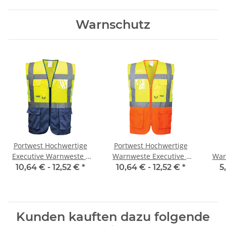
Warnschutz
Portwest Hochwertige
Portwest Hochwertige
Executive Warnweste -
Warnweste Executive -
War
two tone gelb / marine
two tone gelb / orange
F
10,64 € -
12,52 €
*
10,64 € -
12,52 €
*
5
XS- 5XL
Kunden kauften dazu folgende