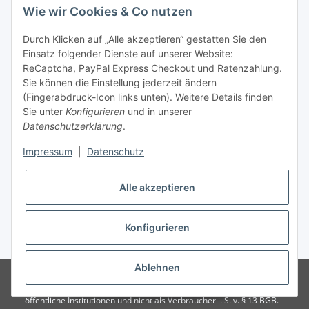
Montag - Freitag
Wie wir Cookies & Co nutzen
von 09:00 - 13:00 Uhr
telefonisch erreichbar
Durch Klicken auf „Alle akzeptieren“ gestatten Sie den
Einsatz folgender Dienste auf unserer Website:
Tel: +49 (0) 5132 8230689
ReCaptcha, PayPal Express Checkout und Ratenzahlung.
Fax: +49 (0) 5132 8230693
Sie können die Einstellung jederzeit ändern
E-Mail:
mail@signalweste.net
(Fingerabdruck-Icon links unten). Weitere Details finden
Sie unter
Konfigurieren
und in unserer
Datenschutzerklärung
.
Impressum
|
Datenschutz
Alle akzeptieren
Konfigurieren
* Alle Preise zzgl. gesetzlicher USt., zzgl.
Versand
Ablehnen
© Signalweste.net - TexCorner UG (haftungsbeschränkt) Ein Verkauf
erfolgt nur an Unternehmer, Gewerbebetreibende, Freiberuflicher,
öffentliche Institutionen und nicht als Verbraucher i. S. v. § 13 BGB.