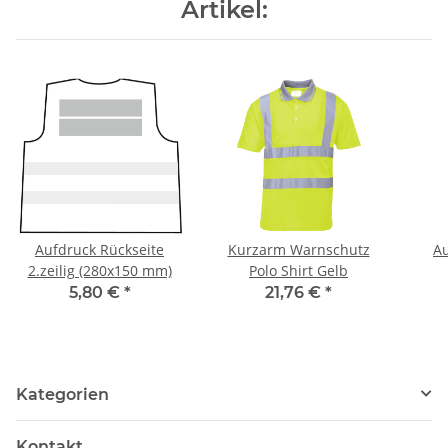
Artikel:
Aufdruck Rückseite
Kurzarm Warnschutz
Au
2.zeilig (280x150 mm)
Polo Shirt Gelb
(zus
5,80 €
*
21,76 €
*
Kategorien
Kontakt