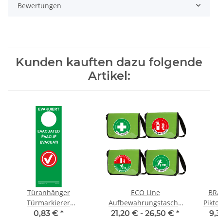
Bewertungen
Kunden kauften dazu folgende
Artikel:
Türanhänger
ECO Line
BR
Türmarkierer
Aufbewahrungstasche
Pik
Evakuierung
Berlin Evak oder
r
0,83 €
*
21,20 € -
26,50 €
*
9,