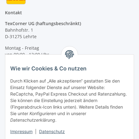
Kontakt
TexCorner UG (haftungsbeschränkt)
Bahnhofstr. 1
D-31275 Lehrte
Montag - Freitag
von 09:00 - 13:00 Uhr
telefonisch erreichbar
Wie wir Cookies & Co nutzen
Tel: +49 (0) 5132 8230689
Fax: +49 (0) 5132 8230693
Durch Klicken auf „Alle akzeptieren“ gestatten Sie den
E-Mail:
mail@signalweste.net
Einsatz folgender Dienste auf unserer Website:
ReCaptcha, PayPal Express Checkout und Ratenzahlung.
Sie können die Einstellung jederzeit ändern
(Fingerabdruck-Icon links unten). Weitere Details finden
Sie unter
Konfigurieren
und in unserer
Datenschutzerklärung
.
Impressum
|
Datenschutz