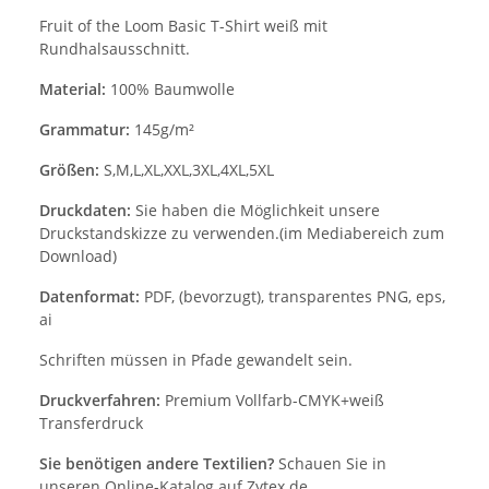
Fruit of the Loom Basic T-Shirt weiß mit
Rundhalsausschnitt.
Material:
100% Baumwolle
Grammatur:
145g/m²
Größen:
S,M,L,XL,XXL,3XL,4XL,5XL
Druckdaten:
Sie haben die Möglichkeit unsere
Druckstandskizze zu verwenden.(im Mediabereich zum
Download)
Datenformat:
PDF, (bevorzugt), transparentes PNG, eps,
ai
Schriften müssen in Pfade gewandelt sein.
Druckverfahren:
Premium Vollfarb-CMYK+weiß
Transferdruck
Sie benötigen andere Textilien?
Schauen Sie in
unseren Online-Katalog auf
Zytex.de
.