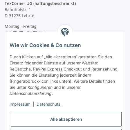
TexCorner UG (haftungsbeschränkt)
Bahnhofstr. 1
D-31275 Lehrte
Montag - Freitag
von 09:00 - 13:00 Uhr
telefonisch erreichbar
Wie wir Cookies & Co nutzen
Tel: +49 (0) 5132 8230689
Fax: +49 (0) 5132 8230693
Durch Klicken auf „Alle akzeptieren“ gestatten Sie den
E-Mail:
mail@signalweste.net
Einsatz folgender Dienste auf unserer Website:
ReCaptcha, PayPal Express Checkout und Ratenzahlung.
Sie können die Einstellung jederzeit ändern
(Fingerabdruck-Icon links unten). Weitere Details finden
Sie unter
Konfigurieren
und in unserer
Datenschutzerklärung
.
Impressum
|
Datenschutz
Alle akzeptieren