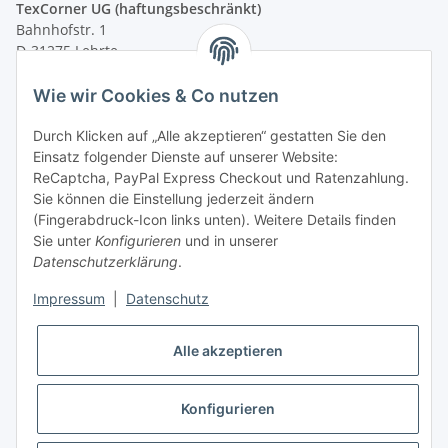
TexCorner UG (haftungsbeschränkt)
Bahnhofstr. 1
D-31275 Lehrte
Montag - Freitag
Wie wir Cookies & Co nutzen
von 09:00 - 13:00 Uhr
telefonisch erreichbar
Durch Klicken auf „Alle akzeptieren“ gestatten Sie den
Einsatz folgender Dienste auf unserer Website:
Tel: +49 (0) 5132 8230689
ReCaptcha, PayPal Express Checkout und Ratenzahlung.
Fax: +49 (0) 5132 8230693
Sie können die Einstellung jederzeit ändern
E-Mail:
mail@signalweste.net
(Fingerabdruck-Icon links unten). Weitere Details finden
Sie unter
Konfigurieren
und in unserer
Datenschutzerklärung
.
Impressum
|
Datenschutz
Alle akzeptieren
Konfigurieren
* Alle Preise zzgl. gesetzlicher USt., zzgl.
Versand