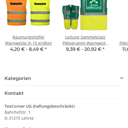
Räumungshelfer
Leitung Sammelplatz
Warnweste in 10 größen
Piktogramm Warnweste
Pik
grün/gelb mit vielen
gr
4,20 € -
8,49 €
*
9,39 € -
20,92 €
*
11
Taschen S-3XL "EVAK22
Tas
Linie"
Kategorien
Kontakt
TexCorner UG (haftungsbeschränkt)
Bahnhofstr. 1
D-31275 Lehrte