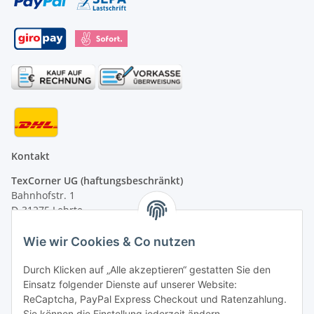
Kontakt
TexCorner UG (haftungsbeschränkt)
Bahnhofstr. 1
D-31275 Lehrte
Montag - Freitag
Wie wir Cookies & Co nutzen
von 09:00 - 13:00 Uhr
telefonisch erreichbar
Durch Klicken auf „Alle akzeptieren“ gestatten Sie den
Einsatz folgender Dienste auf unserer Website:
Tel: +49 (0) 5132 8230689
ReCaptcha, PayPal Express Checkout und Ratenzahlung.
Fax: +49 (0) 5132 8230693
Sie können die Einstellung jederzeit ändern