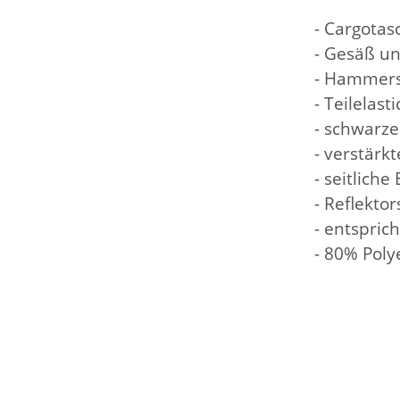
- Cargotas
- Gesäß un
- Hammers
- Teilelas
- schwarze
- verstärk
- seitliche
- Reflektor
- entspric
- 80% Pol