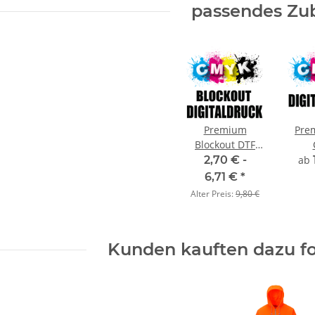
passendes Zu
Premium
Pre
Blockout DTF
Digitaldruck
Dig
2,70 € -
ab
CMYK
6,71 €
*
Alter Preis:
9,80 €
Kunden kauften dazu fo