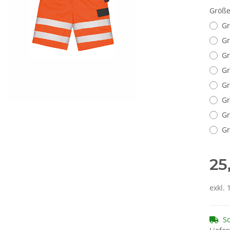
Größ
Gr
Gr
Gr
Gr
G
Gr
Gr
Gr
25
exkl. 
So