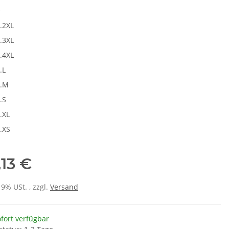
e
.2XL
.3XL
.4XL
.L
r.M
.S
.XL
.XS
,13 €
19% USt. , zzgl.
Versand
fort verfügbar