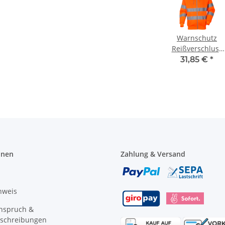
Warnschutz
Reißverschluss
Kapuzen
31,85 €
*
Sweatshirt
Orange EN ISO
20471
onen
Zahlung & Versand
nweis
anspruch &
schreibungen