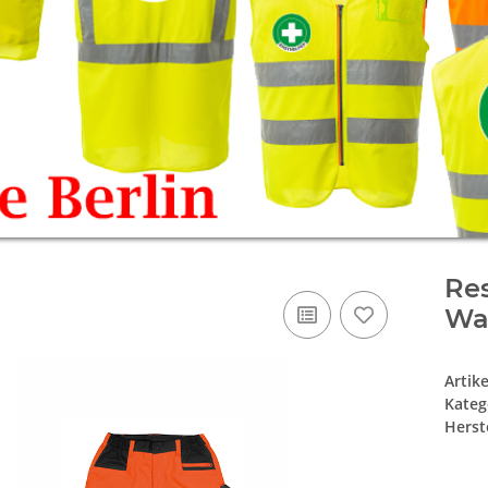
Res
Wa
Artik
Kateg
Herste