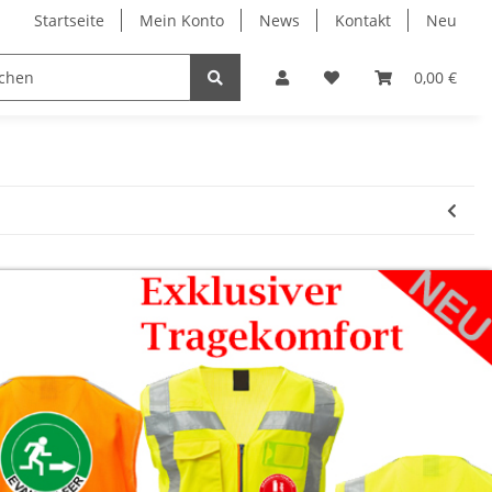
Startseite
Mein Konto
News
Kontakt
Neu
ruck
Evakuierung
Individual Druck
0,00 €
Profi 