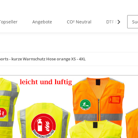
Topseller
Angebote
CO² Neutral
DTF Premium D
horts - kurze Warnschutz Hose orange XS - 4XL