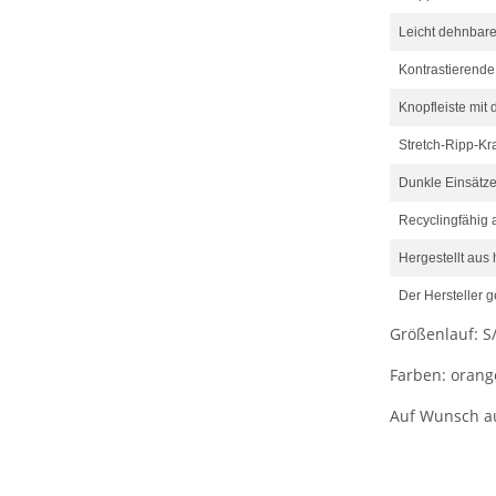
Leicht dehnbare
Kontrastierend
Knopfleiste mit
Stretch-Ripp-K
Dunkle Einsätze
Recyclingfähig
Hergestellt aus
Der Hersteller 
Größenlauf: S/
Farben: orang
Auf Wunsch au