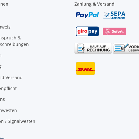
onen
Zahlung & Versand
nweis
anspruch &
schreibungen
n
g
nd Versand
npflicht
uns
nwesten
n / Signalwesten