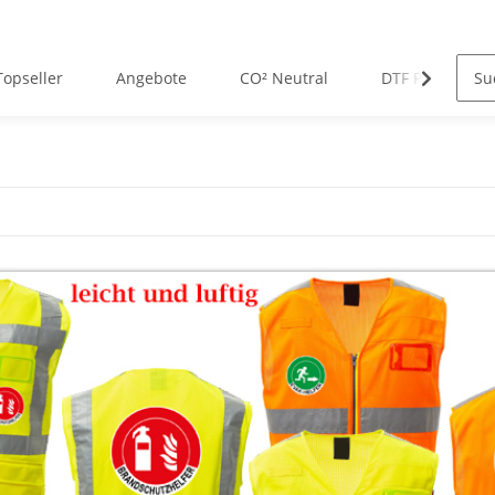
Topseller
Angebote
CO² Neutral
DTF Premium D