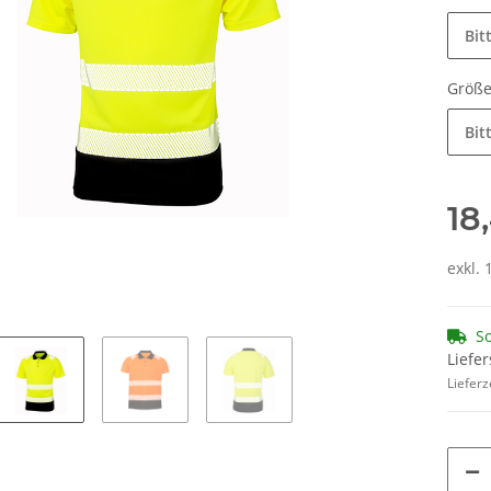
Bit
Größ
Bit
18
exkl. 
So
Liefer
Lieferz