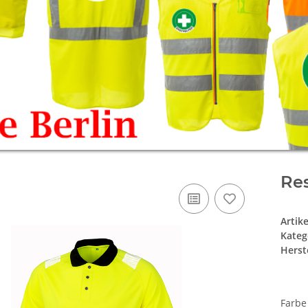
Res
Artik
Kateg
Herste
Farb