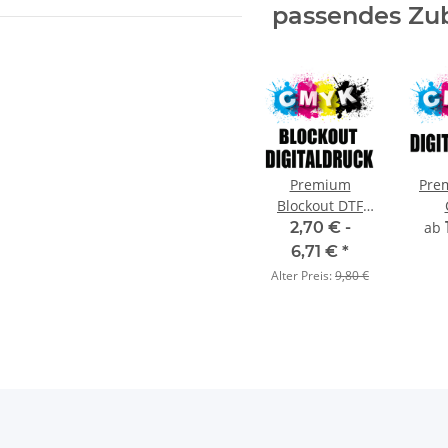
passendes Zu
Premium
Pre
Blockout DTF
Digitaldruck
Dig
2,70 € -
ab
CMYK
6,71 €
*
Alter Preis:
9,80 €