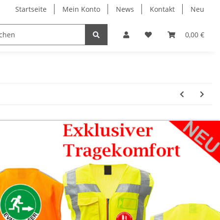
Startseite
Mein Konto
News
Kontakt
Neu
ruck
Evakuierung
Individual Druck
0,00 €
Profi 