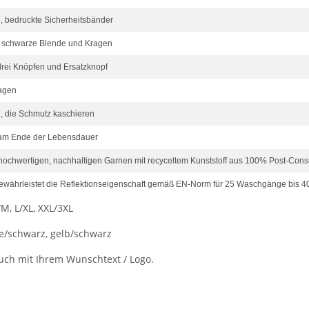
, bedruckte Sicherheitsbänder
e schwarze Blende und Kragen
 drei Knöpfen und Ersatzknopf
ragen
, die Schmutz kaschieren
 am Ende der Lebensdauer
 hochwertigen, nachhaltigen Garnen mit recyceltem Kunststoff aus 100% Post-Co
gewährleistet die Reflektionseigenschaft gemäß EN-Norm für 25 Waschgänge bis 4
M, L/XL, XXL/3XL
e/schwarz, gelb/schwarz
ch mit Ihrem Wunschtext / Logo.