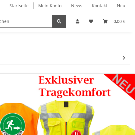
Startseite
Mein Konto
News
Kontakt
Neu
ruck
Evakuierung
Individual Druck
0,00 €
Profi 