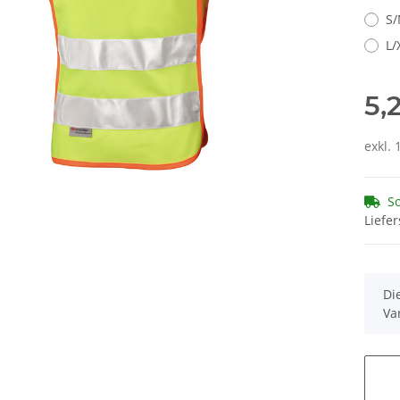
S/
L/
5,
exkl. 
So
Liefer
x
Di
Va