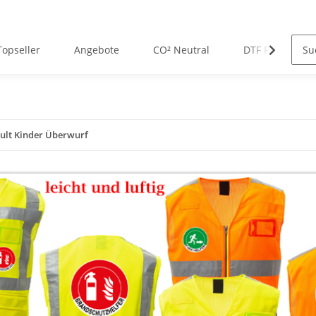
Topseller
Angebote
CO² Neutral
DTF Premium D
ult Kinder Überwurf