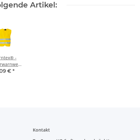
lgende Artikel:
rntex® -
rwarnweste
b 3 größen
,09 €
*
3-6 Jahre)
Kontakt