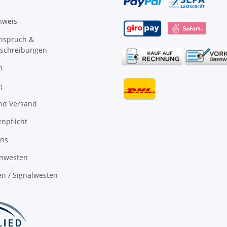
nweis
anspruch &
schreibungen
n
g
nd Versand
npflicht
uns
nwesten
n / Signalwesten