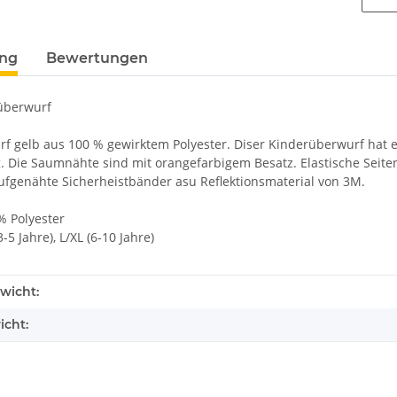
ung
Bewertungen
überwurf
f gelb aus 100 % gewirktem Polyester. Diser Kinderüberwurf hat 
. Die Saumnähte sind mit orangefarbigem Besatz. Elastische Seiten
fgenähte Sicherheistbänder asu Reflektionsmaterial von 3M.
% Polyester
-5 Jahre), L/XL (6-10 Jahre)
wicht:
icht: