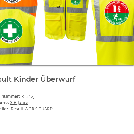
ult Kinder Überwurf
elnummer:
RT212J
orie:
3-6 Jahre
ller:
Result WORK GUARD
e