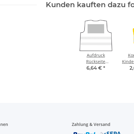
Kunden kauften dazu fo
Aufdruck
Ko
Rückseite
Kinde
280x200 mm
- Gel
6,64 €
*
2
(zusendung
XS (
Vorlage per
email)
onen
Zahlung & Versand