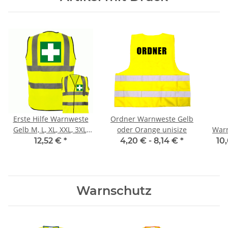
Erste Hilfe Warnweste
Ordner Warnweste Gelb
Gelb M, L, XL, XXL, 3XL,
oder Orange unisize
Warn
4XL
12,52 €
*
4,20 € -
8,14 €
*
10
Warnschutz