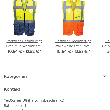
Portwest Hochwertige
Portwest Hochwertige
Po
Executive Warnweste -
Warnweste Executive -
Gelb
two tone gelb / marine
two tone gelb / orange
2 in 4 größen S/M , L/XL,
10,64 € -
12,52 €
*
10,64 € -
12,52 €
*
3
XS- 5XL
Kategorien
Kontakt
TexCorner UG (haftungsbeschränkt)
Bahnhofstr. 1