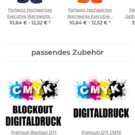
Portwest Hochwertige
Portwest Hochwertige
Po
Executive Warnweste -
Warnweste Executive -
Gelb
two tone gelb / marine
two tone gelb / orange
2 in 4 größen S/M , L/XL,
10,64 € -
12,52 €
*
10,64 € -
12,52 €
*
3
XS- 5XL
passendes Zubehör
Premium Blockout DTF
Premium DTF CMYK