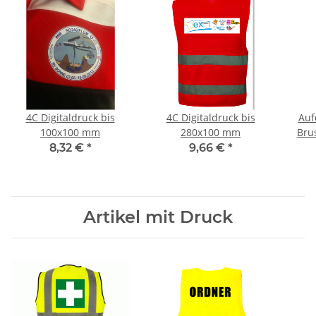
4C Digitaldruck bis
4C Digitaldruck bis
Auf
100x100 mm
280x100 mm
Bru
V
8,32 €
*
9,66 €
*
Artikel mit Druck