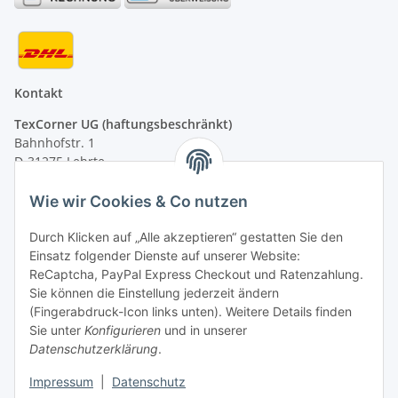
Kontakt
TexCorner UG (haftungsbeschränkt)
Bahnhofstr. 1
D-31275 Lehrte
Montag - Freitag
Wie wir Cookies & Co nutzen
von 09:00 - 13:00 Uhr
telefonisch erreichbar
Durch Klicken auf „Alle akzeptieren“ gestatten Sie den
Einsatz folgender Dienste auf unserer Website:
Tel: +49 (0) 5132 8230689
ReCaptcha, PayPal Express Checkout und Ratenzahlung.
Fax: +49 (0) 5132 8230693
Sie können die Einstellung jederzeit ändern
E-Mail:
mail@signalweste.net
(Fingerabdruck-Icon links unten). Weitere Details finden
Sie unter
Konfigurieren
und in unserer
Datenschutzerklärung
.
Impressum
|
Datenschutz