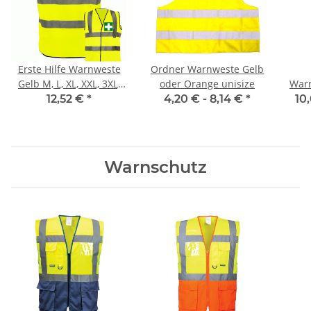
Erste Hilfe Warnweste
Ordner Warnweste Gelb
Gelb M, L, XL, XXL, 3XL,
oder Orange unisize
Warn
4XL
12,52 €
*
4,20 € -
8,14 €
*
10
Warnschutz