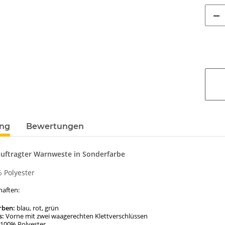
ung
Bewertungen
ftragter Warnweste in Sonderfarbe
% Polyester
haften:
rben:
blau, rot, grün
s:
Vorne mit zwei waagerechten Klettverschlüssen
100% Polyester