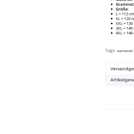
Grammat
Größe:
L = 112 c
XL = 120 
XXL = 130
3XL = 140
4XL = 14
Tags:
warnweste m
Versandge
Artikelgew