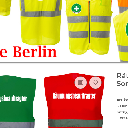
Rä
Son
Artik
GTIN:
Kateg
Herste