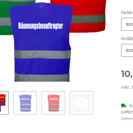
Farb
Bit
Größ
Bit
10
exkl. 
So
Liefer
Lieferz