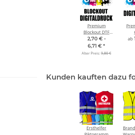
Premium
Pre
Blockout DTF
Digitaldruck
Dig
2,70 € -
ab
CMYK
6,71 €
*
Alter Preis:
9,80 €
Kunden kauften dazu fo
Ersthelfer
Brand
Piktogramm
Warnw