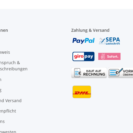
onen
Zahlung & Versand
nweis
anspruch &
schreibungen
n
g
nd Versand
npflicht
uns
nwesten