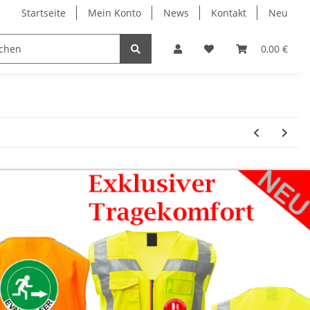
Startseite
Mein Konto
News
Kontakt
Neu
ruck
Evakuierung
Individual Druck
0,00 €
Profi 