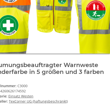
umungsbeauftragter Warnweste
derfarbe in 5 größen und 3 farben
elnummer:
C3000
4260626174592
orie:
Einsatz Westen
ller:
TexCorner UG (haftungsbeschränkt)