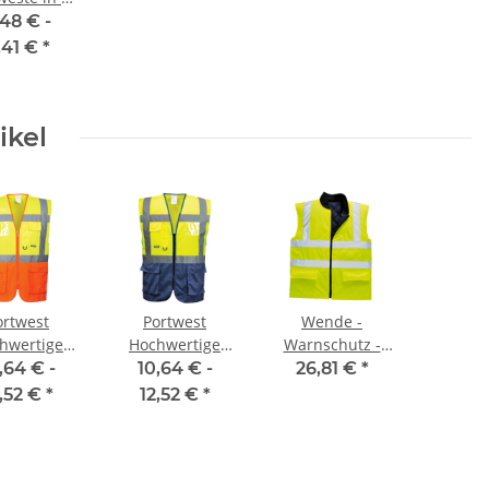
rößen
,48 € -
,41 €
*
ikel
ortwest
Portwest
Wende -
hwertige
Hochwertige
Warnschutz -
rnweste
Executive
Weste EN ISO
,64 € -
10,64 € -
26,81 €
*
tive - two
Warnweste - two
20471
2,52 €
*
12,52 €
*
e gelb /
tone gelb /
Gelb/Navy
orange
marine XS- 5XL