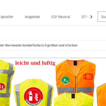
Topseller
Angebote
CO² Neutral
DTF Premium D
er Warnweste Sonderfarbe in 5 größen und 3 farben