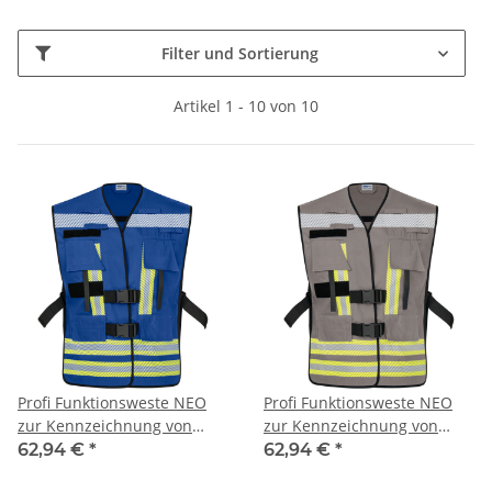
Filter und Sortierung
Artikel 1 - 10 von 10
Profi Funktionsweste NEO
Profi Funktionsweste NEO
zur Kennzeichnung von
zur Kennzeichnung von
Einsatzpersonal mit
Einsatzpersonal mit
62,94 €
*
62,94 €
*
segmentierten
segmentierten