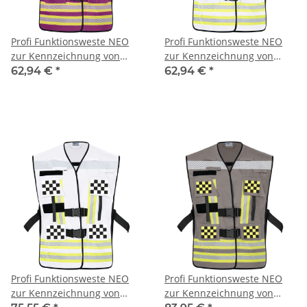
Profi Funktionsweste NEO
Profi Funktionsweste NEO
zur Kennzeichnung von
zur Kennzeichnung von
Einsatzpersonal mit
Einsatzpersonal mit
62,94 €
*
62,94 €
*
segmentierten
segmentierten
Reflexstreifen - violett
Reflexstreifen - weiß
Profi Funktionsweste NEO
Profi Funktionsweste NEO
zur Kennzeichnung von
zur Kennzeichnung von