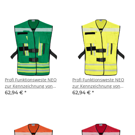
Reflexstreifen - blau
Reflexstreifen - grau
Profi Funktionsweste NEO
Profi Funktionsweste NEO
zur Kennzeichnung von
zur Kennzeichnung von
Einsatzpersonal mit
Einsatzpersonal mit
62,94 €
*
62,94 €
*
segmentierten
segmentierten
Reflexstreifen - grün
Reflexstreifen - leuchtgelb