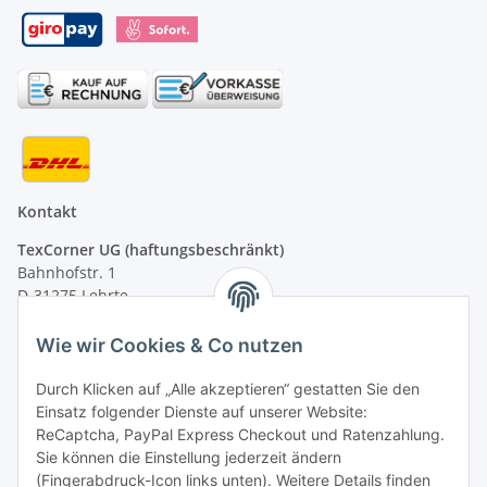
Kontakt
TexCorner UG (haftungsbeschränkt)
Bahnhofstr. 1
D-31275 Lehrte
Montag - Freitag
Wie wir Cookies & Co nutzen
von 09:00 - 13:00 Uhr
telefonisch erreichbar
Durch Klicken auf „Alle akzeptieren“ gestatten Sie den
Einsatz folgender Dienste auf unserer Website:
Tel: +49 (0) 5132 8230689
ReCaptcha, PayPal Express Checkout und Ratenzahlung.
Fax: +49 (0) 5132 8230693
Sie können die Einstellung jederzeit ändern
E-Mail:
mail@signalweste.net
(Fingerabdruck-Icon links unten). Weitere Details finden