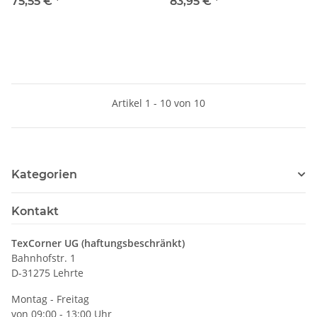
Einsatzpersonal mit
Flugbetriebspersonal mit
75,55 €
*
83,95 €
*
segmentierten
segmentierten
Reflexstreifen - weiß mit
Reflexstreifen - grau mit
Karomuster
leuchtgelb-schwarzem
Karomuster auf Rücken-
und Vorderseite
Artikel 1 - 10 von 10
Kategorien
Kontakt
TexCorner UG (haftungsbeschränkt)
Bahnhofstr. 1
D-31275 Lehrte
Montag - Freitag
von 09:00 - 13:00 Uhr