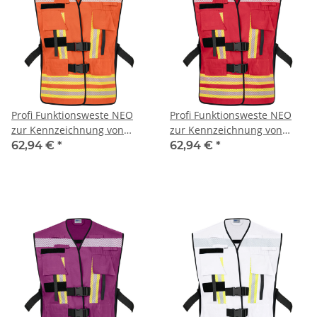
Profi Funktionsweste NEO
Profi Funktionsweste NEO
zur Kennzeichnung von
zur Kennzeichnung von
Einsatzpersonal mit
Einsatzpersonal mit
62,94 €
*
62,94 €
*
segmentierten
segmentierten
Reflexstreifen -
Reflexstreifen - rot
leuchtorange