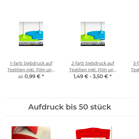
1-farb Siebdruck auf
2-farb Siebdruck auf
3-
Textilien inkl. Film und
Textilien inkl. Film und
Text
Sieberstellung
Sieberstellung
ab
0,99 €
*
1,49 € -
3,50 €
*
Aufdruck bis 50 stück