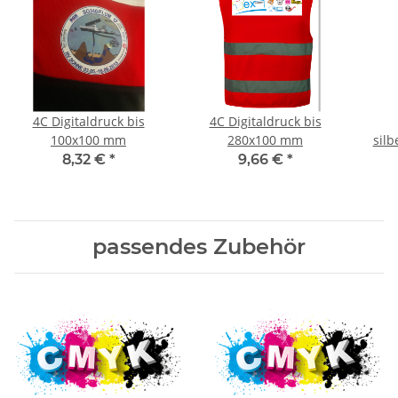
4C Digitaldruck bis
4C Digitaldruck bis
100x100 mm
280x100 mm
silb
8,32 €
*
9,66 €
*
passendes Zubehör