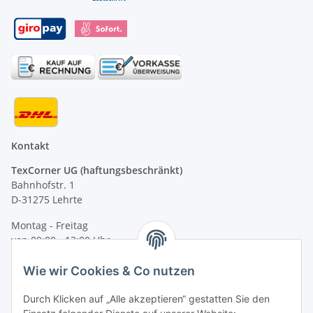
Kontakt
TexCorner UG (haftungsbeschränkt)
Bahnhofstr. 1
D-31275 Lehrte
Montag - Freitag
von 09:00 - 13:00 Uhr
telefonisch erreichbar
Wie wir Cookies & Co nutzen
Tel: +49 (0) 5132 8230689
Fax: +49 (0) 5132 8230693
Durch Klicken auf „Alle akzeptieren“ gestatten Sie den
E-Mail:
mail@signalweste.net