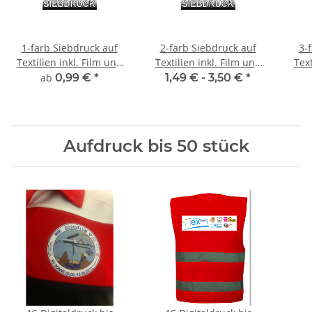
1-farb Siebdruck auf
2-farb Siebdruck auf
3-
Textilien inkl. Film und
Textilien inkl. Film und
Text
Sieberstellung
Sieberstellung
ab
0,99 €
*
1,49 € -
3,50 €
*
Aufdruck bis 50 stück