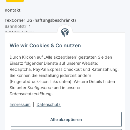
Kontakt
TexCorner UG (haftungsbeschränkt)
Bahnhofstr. 1
D-31275 Lehrte
Montag - Freitag
Wie wir Cookies & Co nutzen
von 09:00 - 13:00 Uhr
telefonisch erreichbar
Durch Klicken auf „Alle akzeptieren“ gestatten Sie den
Einsatz folgender Dienste auf unserer Website:
Tel: +49 (0) 5132 8230689
ReCaptcha, PayPal Express Checkout und Ratenzahlung.
Fax: +49 (0) 5132 8230693
Sie können die Einstellung jederzeit ändern
E-Mail:
mail@signalweste.net
(Fingerabdruck-Icon links unten). Weitere Details finden
Sie unter
Konfigurieren
und in unserer
Datenschutzerklärung
.
Impressum
|
Datenschutz
Alle akzeptieren