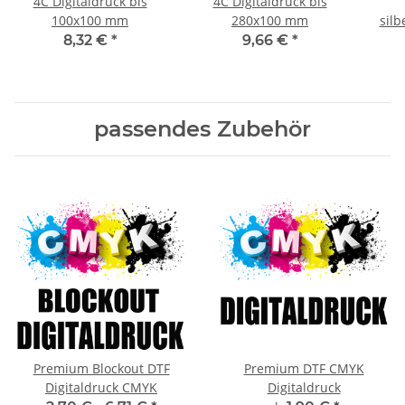
4C Digitaldruck bis
4C Digitaldruck bis
100x100 mm
280x100 mm
silb
8,32 €
*
9,66 €
*
passendes Zubehör
Premium Blockout DTF
Premium DTF CMYK
Digitaldruck CMYK
Digitaldruck