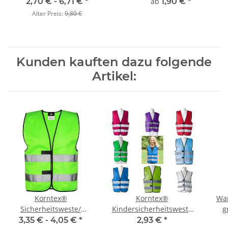
2,70 € -
6,71 €
*
ab
1,90 €
*
Alter Preis:
9,80 €
Kunden kauften dazu folgende
Artikel:
Korntex®
Korntex®
Wa
Sicherheitsweste/
Kindersicherheitsweste
g
Warnweste Neon-Grün
Funktionsweste sky blau
3,35 € -
4,05 €
*
2,93 €
*