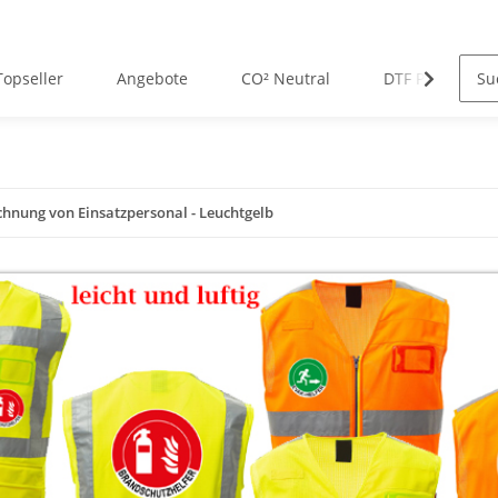
Topseller
Angebote
CO² Neutral
DTF Premium D
chnung von Einsatzpersonal - Leuchtgelb