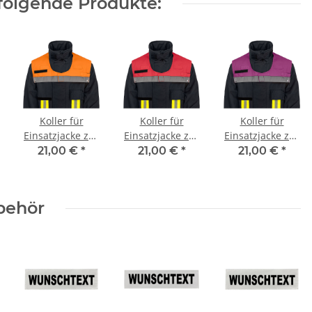
folgende Produkte:
Koller für
Koller für
Koller für
Einsatzjacke zur
Einsatzjacke zur
Einsatzjacke zur
Kennzeichnung
Kennzeichnung
Kennzeichnung
21,00 €
*
21,00 €
*
21,00 €
*
von
von
von
Einsatzpersonal
Einsatzpersonal
Einsatzpersonal
- orange
- rot
- violett
behör