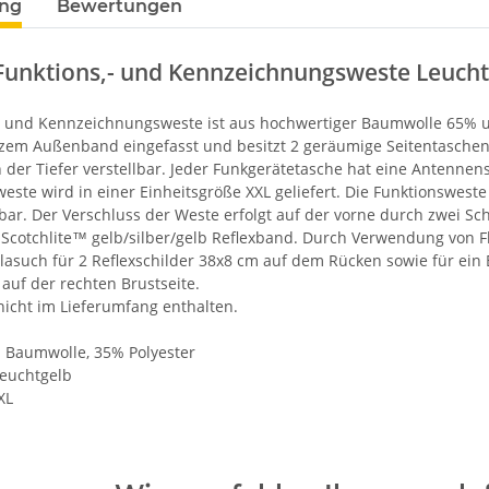
ung
Bewertungen
 Funktions,- und Kennzeichnungsweste Leuch
- und Kennzeichnungsweste ist aus hochwertiger Baumwolle 65% un
em Außenband eingefasst und besitzt 2 geräumige Seitentaschen mi
in der Tiefer verstellbar. Jeder Funkgerätetasche hat eine Antennens
este wird in einer Einheitsgröße XXL geliefert. Die Funktionsweste 
bar. Der Verschluss der Weste erfolgt auf der vorne durch zwei Sch
Scotchlite™ gelb/silber/gelb Reflexband. Durch Verwendung von Fl
lasuch für 2 Reflexschilder 38x8 cm auf dem Rücken sowie für ein 
auf der rechten Brustseite.
nicht im Lieferumfang enthalten.
 Baumwolle, 35% Polyester
euchtgelb
XL