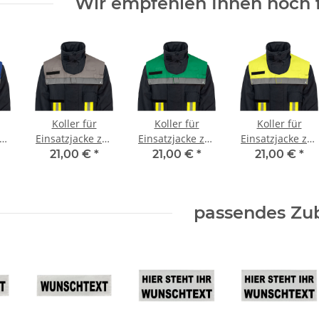
Wir empfehlen Ihnen noch 
Koller für
Koller für
Koller für
zur
Einsatzjacke zur
Einsatzjacke zur
Einsatzjacke zur
ng
Kennzeichnung
Kennzeichnung
Kennzeichnung
21,00 €
*
21,00 €
*
21,00 €
*
von
von
von
al
Einsatzpersonal
Einsatzpersonal
Einsatzpersonal
- grau
- grün
- leuchtgelb
passendes Zu