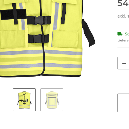
54
exkl. 
So
Lieferz