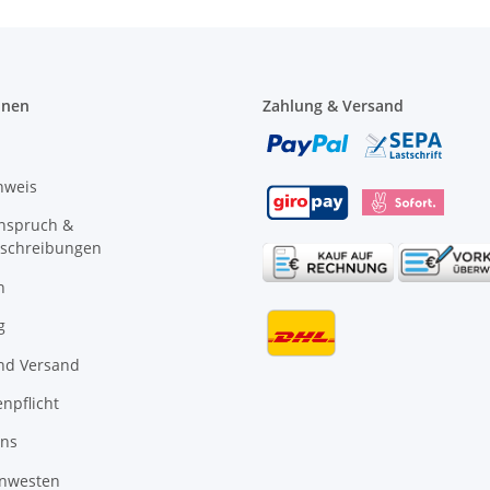
onen
Zahlung & Versand
nweis
anspruch &
schreibungen
n
g
nd Versand
npflicht
uns
nwesten