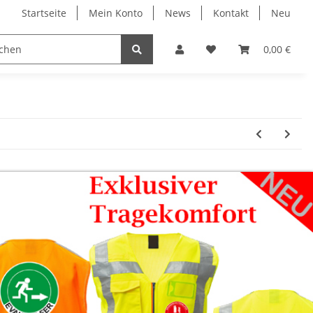
Startseite
Mein Konto
News
Kontakt
Neu
ruck
Evakuierung
Individual Druck
0,00 €
Profi 