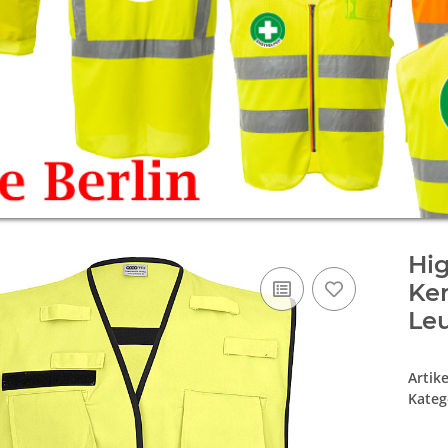
Hig
Ken
Le
Artik
Kateg