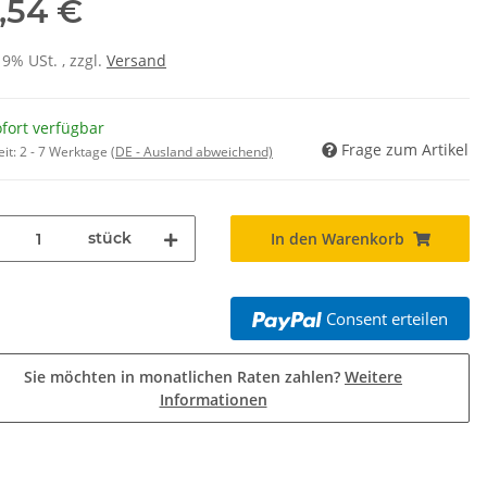
,54 €
19% USt. , zzgl.
Versand
fort verfügbar
Frage zum Artikel
eit:
2 - 7 Werktage
(DE - Ausland abweichend)
stück
In den Warenkorb
Consent erteilen
Sie möchten in monatlichen Raten zahlen?
Weitere
Informationen