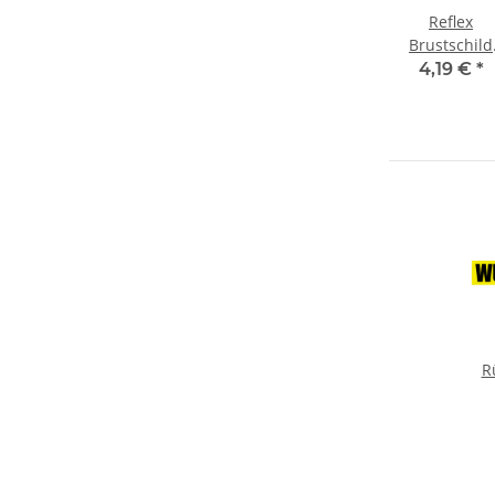
Reflex
Brustschild
Namensschil
4,19 €
*
silber matt
13x2,5 cm mi
Wunschaufdr
R
Zi
matt Kl
Wu