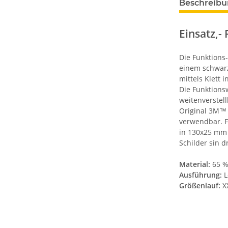
Beschreib
Einsatz,-
Die Funktions
einem schwarz
mittels Klett 
Die Funktionsw
weitenverstell
Original 3M™ 
verwendbar. F
in 130x25 mm 
Schilder sin d
Material:
65 %
Ausführung:
L
Größenlauf:
X