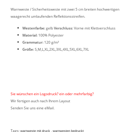
Warnweste / Sicherheitsweste mit zwei 5 cm breiten hochwertigen
waagerecht umlaufenden Reflektionsstreifen.
Westenfarbe:
gelb
Verschluss:
Vorne mit Klettverschluss
Material:
100% Polyester
Grammatur:
120 g/m²
Größe:
S,M,L,XL,2XL,3XL,4XL,5XL,6XL,7XL
Sie wünschen ein Logodruck? ein oder mehrfarbig?
Wir fertigen auch nach Ihrem Layout
Senden Sie uns eine eMail.
Tags:
warnweste mit druck , warnwesten bedruckt