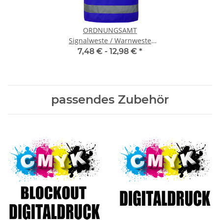
ORDNUNGSAMT
Signalweste / Warnweste
Blau UNISIZE 130 cm
7,48 € -
12,98 €
*
Umfang
passendes Zubehör