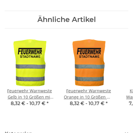
Ähnliche Artikel
Feuerwehr Warnweste
Feuerwehr Warnweste
K
Gelb in 10 Größen mit
Orange in 10 Größen mit
War
Stadtnamen
Stadtnamen
8,32 € -
10,17 €
*
8,32 € -
10,17 €
*
7