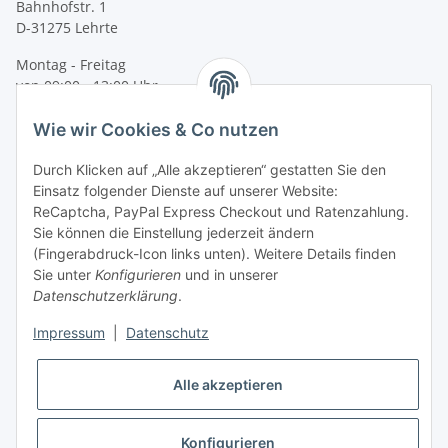
Bahnhofstr. 1
D-31275 Lehrte
Montag - Freitag
von 09:00 - 13:00 Uhr
telefonisch erreichbar
Wie wir Cookies & Co nutzen
Tel: +49 (0) 5132 8230689
Fax: +49 (0) 5132 8230693
Durch Klicken auf „Alle akzeptieren“ gestatten Sie den
E-Mail:
mail@signalweste.net
Einsatz folgender Dienste auf unserer Website:
ReCaptcha, PayPal Express Checkout und Ratenzahlung.
Sie können die Einstellung jederzeit ändern
(Fingerabdruck-Icon links unten). Weitere Details finden
Sie unter
Konfigurieren
und in unserer
Datenschutzerklärung
.
Impressum
|
Datenschutz
Alle akzeptieren
Konfigurieren