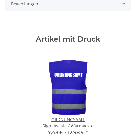
Bewertungen
Artikel mit Druck
ORDNUNGSAMT
Signalweste / Warnweste
Blau UNISIZE 130 cm
7,48 € -
12,98 €
*