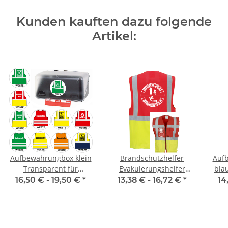
Kunden kauften dazu folgende
Artikel:
Aufbewahrungbox klein
Brandschutzhelfer
Aufb
Transparent für
Evakuierungshelfer
bla
Einsatzwesten
Piktogramm Executive
16,50 € -
19,50 €
*
13,38 € -
16,72 €
*
14
Weste rot/gelb mit
vielen Taschen S-3XL