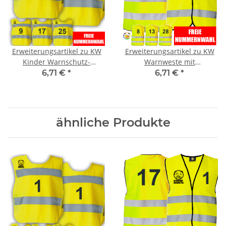
Erweiterungsartikel zu KW
Erweiterungsartikel zu KW
Kinder Warnschutz-
Warnweste mit
Überwurf mit
Startnummern
6,71 €
*
6,71 €
*
Startnummern
Fahrradtraining Fahrrad
Fahrradtraining Fahrrad
Prüfung Schule
Prüfung Schule
ähnliche Produkte