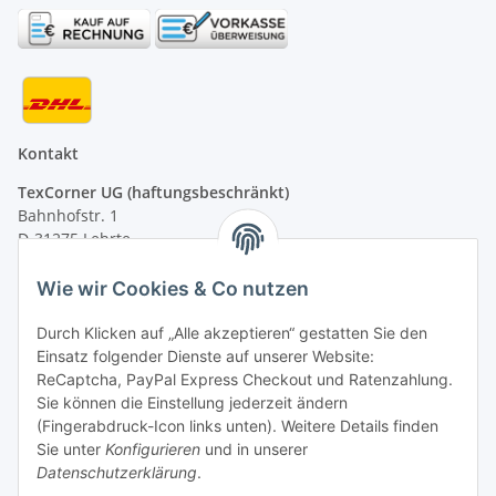
Kontakt
TexCorner UG (haftungsbeschränkt)
Bahnhofstr. 1
D-31275 Lehrte
Montag - Freitag
Wie wir Cookies & Co nutzen
von 09:00 - 13:00 Uhr
telefonisch erreichbar
Durch Klicken auf „Alle akzeptieren“ gestatten Sie den
Einsatz folgender Dienste auf unserer Website:
Tel: +49 (0) 5132 8230689
ReCaptcha, PayPal Express Checkout und Ratenzahlung.
Fax: +49 (0) 5132 8230693
Sie können die Einstellung jederzeit ändern
E-Mail:
mail@signalweste.net
(Fingerabdruck-Icon links unten). Weitere Details finden
Sie unter
Konfigurieren
und in unserer
Datenschutzerklärung
.