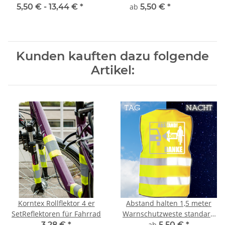
standard Sicherheit
standard 7 größen
5,50 € -
13,44 €
*
ab
5,50 €
*
Kunden kauften dazu folgende
Artikel:
Korntex Rollflektor 4 er
Abstand halten 1,5 meter
SetReflektoren für Fahrrad
Warnschutzweste standard
7 größen
3,28 €
*
ab
5,50 €
*