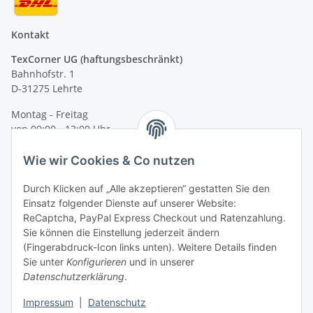
Kontakt
TexCorner UG (haftungsbeschränkt)
Bahnhofstr. 1
D-31275 Lehrte
Montag - Freitag
von 09:00 - 13:00 Uhr
telefonisch erreichbar
Wie wir Cookies & Co nutzen
Tel: +49 (0) 5132 8230689
Fax: +49 (0) 5132 8230693
Durch Klicken auf „Alle akzeptieren“ gestatten Sie den
E-Mail:
mail@signalweste.net
Einsatz folgender Dienste auf unserer Website:
ReCaptcha, PayPal Express Checkout und Ratenzahlung.
Sie können die Einstellung jederzeit ändern
(Fingerabdruck-Icon links unten). Weitere Details finden
Sie unter
Konfigurieren
und in unserer
Datenschutzerklärung
.
Impressum
|
Datenschutz