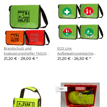
Brandschutz und
ECO Line
Evakuierungshelfer TASCHE
Aufbewahrungstasche
ECO Bag BRAND&EVAK
Berlin Evak oder
21,20 € -
29,00 €
*
21,20 € -
26,50 €
*
Piktogram (ohne Inhalt)
Brandschutztasche (ohne
Inhalt)
TOP