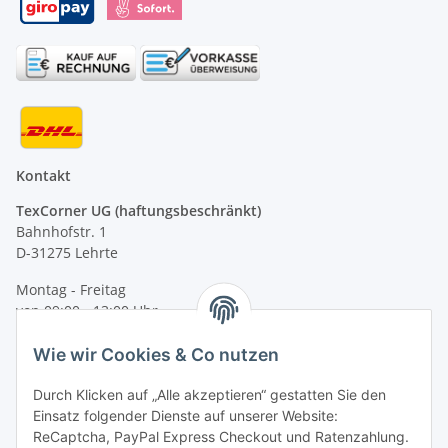
Kontakt
TexCorner UG (haftungsbeschränkt)
Bahnhofstr. 1
D-31275 Lehrte
Montag - Freitag
von 09:00 - 13:00 Uhr
telefonisch erreichbar
Wie wir Cookies & Co nutzen
Tel: +49 (0) 5132 8230689
Fax: +49 (0) 5132 8230693
Durch Klicken auf „Alle akzeptieren“ gestatten Sie den
E-Mail:
mail@signalweste.net
Einsatz folgender Dienste auf unserer Website:
ReCaptcha, PayPal Express Checkout und Ratenzahlung.