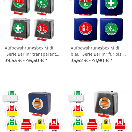
Aufbewahrungsbox Midi
Aufbewahrungsbox Midi
"Serie Berlin" transparent
blau "Serie Berlin" für bis zu
für bis zu 5 Warnwesten
5 Warnwesten
39,53 € -
46,50 €
*
35,62 € -
41,90 €
*
TOP
TOP