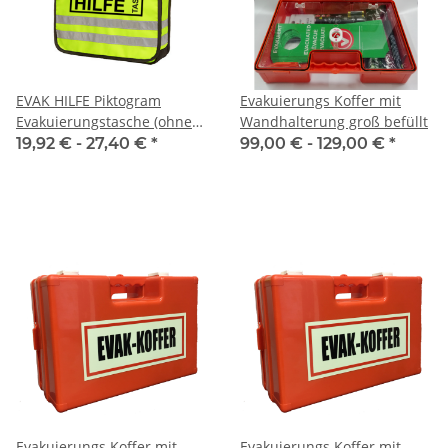
EVAK HILFE Piktogram
Evakuierungs Koffer mit
Evakuierungstasche (ohne
Wandhalterung groß befüllt
Inhalt)
19,92 € -
27,40 €
*
99,00 € -
129,00 €
*
Evakuierungs Koffer mit
Evakuierungs Koffer mit