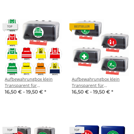
TOP
BESTSELLER
Aufbewahrungbox klein
Aufbewahrungbox klein
Transparent für
Transparent für
Einsatzwesten
Einsatzwesten Serie BERLIN
16,50 € -
19,50 €
*
16,50 € -
19,50 €
*
TOP
TOP