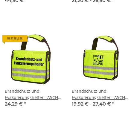
Brandschutztasche (ohne
44,50 €
*
21,20 € -
26,50 €
*
Inhalt)
BESTSELLER
Brandschutz und
Brandschutz und
Evakuierungshelfer TASCHE
Evakuierungshelfer TASCHE
(ohne Inhalt)
BRAND&EVAK Piktogram
24,29 €
*
19,92 € -
27,40 €
*
(ohne Inhalt)