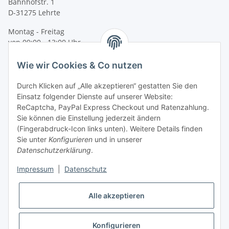
Bahnhofstr. 1
D-31275 Lehrte
Montag - Freitag
von 09:00 - 13:00 Uhr
telefonisch erreichbar
Wie wir Cookies & Co nutzen
Tel: +49 (0) 5132 8230689
Fax: +49 (0) 5132 8230693
Durch Klicken auf „Alle akzeptieren“ gestatten Sie den
E-Mail:
mail@signalweste.net
Einsatz folgender Dienste auf unserer Website:
ReCaptcha, PayPal Express Checkout und Ratenzahlung.
Sie können die Einstellung jederzeit ändern
(Fingerabdruck-Icon links unten). Weitere Details finden
Sie unter
Konfigurieren
und in unserer
Datenschutzerklärung
.
Impressum
|
Datenschutz
Alle akzeptieren
Konfigurieren