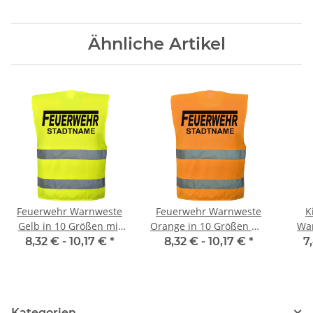
Ähnliche Artikel
Feuerwehr Warnweste
Feuerwehr Warnweste
K
Gelb in 10 Größen mit
Orange in 10 Größen mit
War
Stadtnamen
Stadtnamen
8,32 € -
10,17 €
*
8,32 € -
10,17 €
*
7
Kategorien