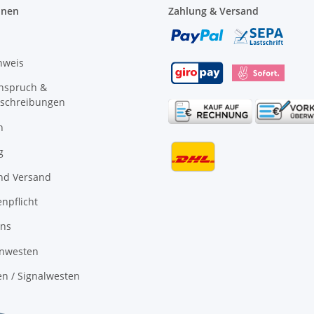
onen
Zahlung & Versand
nweis
anspruch &
schreibungen
n
g
nd Versand
npflicht
uns
nwesten
n / Signalwesten