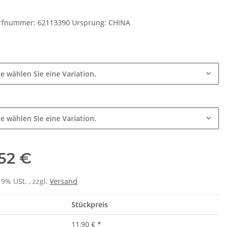
arfnummer: 62113390 Ursprung: CHINA
e
te wählen Sie eine Variation.
e
te wählen Sie eine Variation.
,52 €
19% USt. , zzgl.
Versand
Stückpreis
11,90 €
*