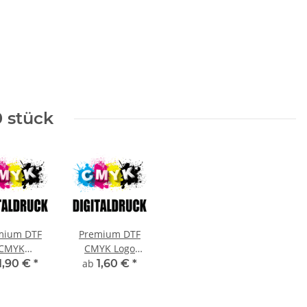
0 stück
mium DTF
Premium DTF
CMYK
CMYK Logo
italdruck
Digitaldruck bis
1,90 €
*
ab
1,60 €
*
100x100 mm