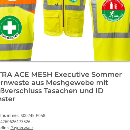
TRA ACE MESH Executive Sommer
rnweste aus Meshgewebe mit
ßverschluss Tasachen und ID
ster
elnummer:
S00245-P058
4260626173526
ller:
Payperwaer