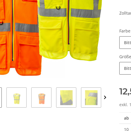
Zollt
Farb
Bit
Größ
Bit
12
exkl. 
ab
10