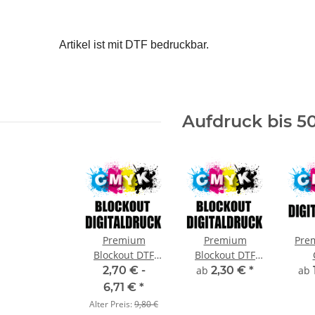
Artikel ist mit DTF bedruckbar.
Aufdruck bis 5
Premium
Premium
Pre
Blockout DTF
Blockout DTF
Digitaldruck
Logo
Dig
2,70 € -
ab
2,30 €
*
ab
CMYK
Digitaldruck
6,71 €
*
CMYK bis
Alter Preis:
9,80 €