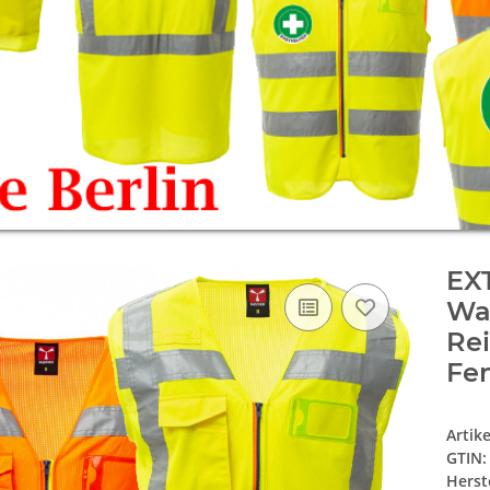
EX
Wa
Rei
Fen
Artik
GTIN:
Herste