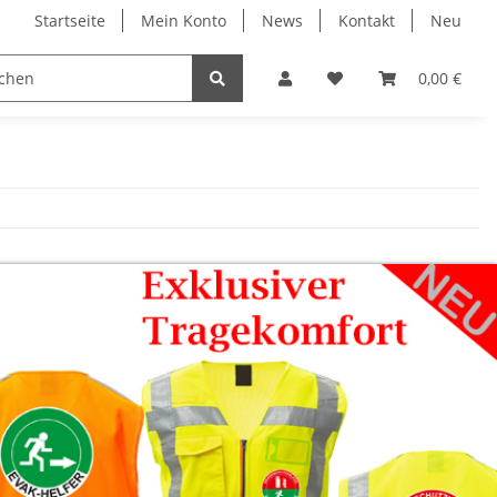
Startseite
Mein Konto
News
Kontakt
Neu
ruck
Evakuierung
Individual Druck
0,00 €
Profi 