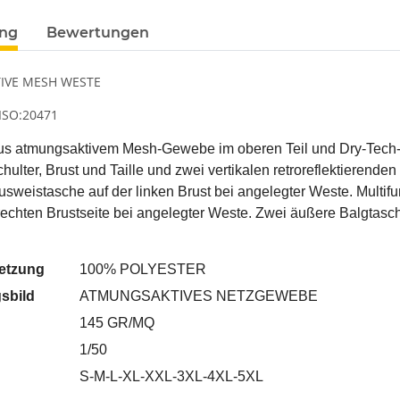
ung
Bewertungen
TIVE MESH WESTE
ISO:20471
s atmungsaktivem Mesh-Gewebe im oberen Teil und Dry-Tech-Gew
chulter, Brust und Taille und zwei vertikalen retroreflektieren
sweistasche auf der linken Brust bei angelegter Weste. Multifun
rechten Brustseite bei angelegter Weste. Zwei äußere Balgtasche
etzung
100% POLYESTER
sbild
ATMUNGSAKTIVES NETZGEWEBE
145 GR/MQ
1/50
S-M-L-XL-XXL-3XL-4XL-5XL