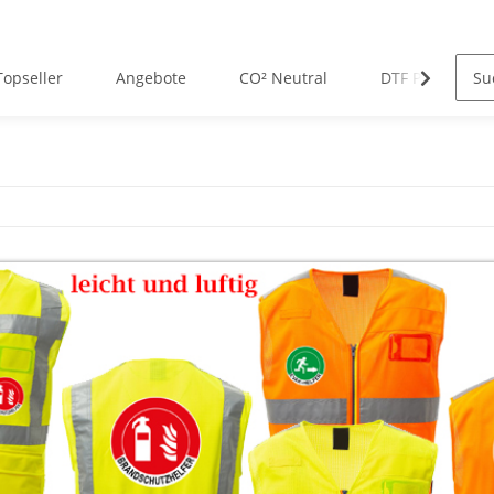
Topseller
Angebote
CO² Neutral
DTF Premium D