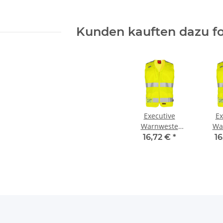
100x100 mm
Kunden kauften dazu fo
Executive
Ex
Warnweste
Wa
EXPERT M-XL
EXP
16,72 €
*
16
farbe: gelb
far
größe L
g