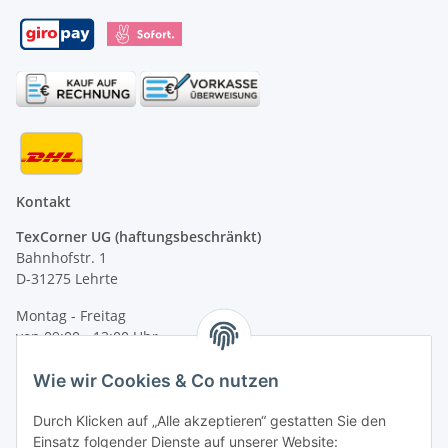
Kontakt
TexCorner UG (haftungsbeschränkt)
Bahnhofstr. 1
D-31275 Lehrte
Montag - Freitag
von 09:00 - 13:00 Uhr
telefonisch erreichbar
Wie wir Cookies & Co nutzen
Tel: +49 (0) 5132 8230689
Fax: +49 (0) 5132 8230693
Durch Klicken auf „Alle akzeptieren“ gestatten Sie den
E-Mail:
mail@signalweste.net
Einsatz folgender Dienste auf unserer Website: